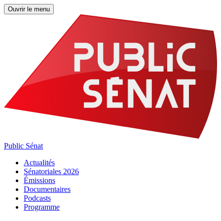
Ouvrir le menu
Public Sénat
Actualités
Sénatoriales 2026
Émissions
Documentaires
Podcasts
Programme