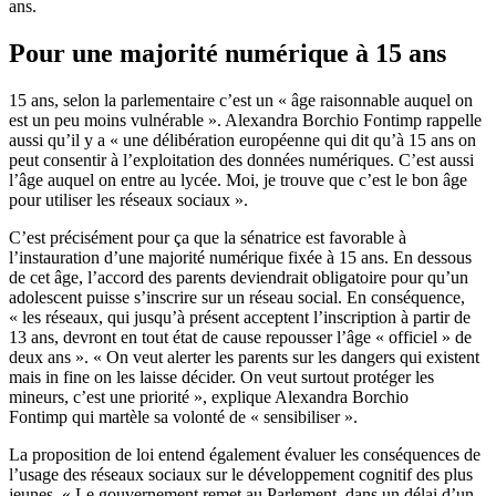
ans.
Pour une majorité numérique à 15 ans
15 ans, selon la parlementaire c’est un « âge raisonnable auquel on
est un peu moins vulnérable ». Alexandra Borchio Fontimp rappelle
aussi qu’il y a « une délibération européenne qui dit qu’à 15 ans on
peut consentir à l’exploitation des données numériques. C’est aussi
l’âge auquel on entre au lycée. Moi, je trouve que c’est le bon âge
pour utiliser les réseaux sociaux ».
C’est précisément pour ça que la sénatrice est favorable à
l’instauration d’une majorité numérique fixée à 15 ans. En dessous
de cet âge, l’accord des parents deviendrait obligatoire pour qu’un
adolescent puisse s’inscrire sur un réseau social. En conséquence,
« les réseaux, qui jusqu’à présent acceptent l’inscription à partir de
13 ans, devront en tout état de cause repousser l’âge « officiel » de
deux ans ». « On veut alerter les parents sur les dangers qui existent
mais in fine on les laisse décider. On veut surtout protéger les
mineurs, c’est une priorité », explique Alexandra Borchio
Fontimp qui martèle sa volonté de « sensibiliser ».
La proposition de loi entend également évaluer les conséquences de
l’usage des réseaux sociaux sur le développement cognitif des plus
jeunes. « Le gouvernement remet au Parlement, dans un délai d’un