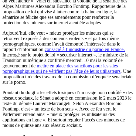
on veut alerter ». Voici en substance la volonté de la sénatrice des
Alpes-Maritimes Alexandra Borchio Fontimp. Rapporteure de la
proposition de loi qui vise à lutter contre la haine en ligne, la
sénatrice se félicite que ses amendements pour renforcer la
protection des mineurs sur internet aient été adoptés.
Aujourd’hui, elle veut « mieux protéger les mineurs qui se
retrouvent exposés à des contenus violents » et parfois même
pornographiques, comme l’avait démontré l’intéressée dans le
rapport d’information
consacré à l’industrie du porno en France.
Interrogé sur le projet de loi « sécuriser internet », le ministre de la
Transition numérique a confirmé mercredi 10 mai la volonté de
gouvernement de
mettre en place des sanctions pour les sites
pornographiques qui ne vérifient pas l’âge de leurs utilisateurs
. Une
proposition tirée des travaux de la commission d’enquête sénatoriale
sur le porno.
Pointant du doigt « les effets toxiques d’un usage non contrôlé » des
réseaux sociaux, le Sénat a adopté en commission le 2 mars 2023 le
texte du député Laurent Marcangeli. Selon Alexandra Borchio
Fontimp, c’est « un texte de bon sens ». Avec ce feu vert, le
Parlement entend ainsi « mieux protéger les utilisateurs des
applications en ligne ». Et surtout réguler l’accès des mineurs de
moins de quinze ans aux réseaux sociaux.