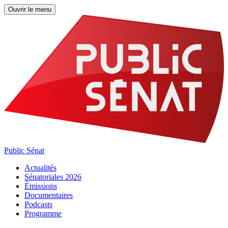
Ouvrir le menu
Public Sénat
Actualités
Sénatoriales 2026
Émissions
Documentaires
Podcasts
Programme