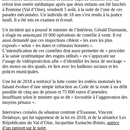
refont leur entrée médiatique
après que deux enfants ont été
fauchés
à Pontoise (Val d’Oise), vendredi 5 août, à la suite de l’une de ces
parades mécanisées.
Un individu de 18 ans s’est rendu à la justice
lundi. Il a été mis en examen et écroué.
Un incident qui a poussé le ministre de l’Intérieur, Gérald Darmanin,
à réagir en annonçant 10 000 opérations de contrôle à venir. Il est
aussi demandé que ces inspections ciblent « les axes les plus
exposés » selon « les dates et créneaux horaires ».
L’intensification de ces contrôles doit aussi permettre de « procéder
à la saisie systématique des engins utilisés » en s’appuyant sur
l’usage de vidéoprotection afin « d’identifier les lieux de stockage »
des motos ou des quads, en lien avec les bailleurs sociaux et les
polices municipales.
Une loi de 2018 a renforcé la lutte contre les rodéos motorisés les
faisant évoluer d’une simple infraction au Code de la route à un délit
passible de cinq ans de prison et 75 000 euros d’amendes.
Insuffisant selon le ministre qui se dit « favorable à l’aggravation des
moyens pénaux ».
Interviews croisées du sénateur centriste d’Essonne, Vincent
Delahaye, qui fut rapporteur de la loi en 2018, et de la sénatrice Les
Républicains du Val d’Oise,
Jacqueline Eustache-Brinio,
autrice
d’un rapport sur le sujet
.