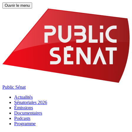
Ouvrir le menu
Public Sénat
Actualités
Sénatoriales 2026
Émissions
Documentaires
Podcasts
Programme