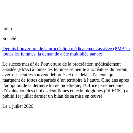
5min
Société
Depuis l’ouverture de la procréation médicalement assistée (PMA) à
toutes les femmes, la demande a été multipliée par six
Le succès massif de l’ouverture de la procréation médicalement
assistée (PMA) à toutes les femmes se heurte aux réalités du terrain,
avec des centres souvent débordés et des délais d’attente qui
marquent de fortes disparités d’un territoire à l’autre. Cinq ans après
l’adoption de la dernière loi de bioéthique, l’Office parlementaire
d’évaluation des choix scientifiques et technologiques (OPECST) a
publié 1er juillet dernier un bilan de sa mise en œuvre.
Le
1 juillet 2026