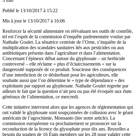
3 min
Publié le
13/10/2017 à 15:22
Mis à jour le
13/10/2017 à 16:06
Renforcer la sécurité alimentaire en réévaluant ses outils de contrôle,
tel est l’esprit de la commission d’enquête parlementaire voulue par
Nathalie Goulet. La sénatrice centriste de l’Orne, s’inquiète de la
multiplication des scandales sanitaires liés aux pesticides ou aux
antibiotiques présents dans l’agriculture et dans l’alimentation.
Concernant l’épineux débat autour du glyphosate – un herbicide
controversé – elle réclame « plus d’éclaircissements » sur la
dangerosité supposée de ce produit. Soucieuse des conséquences
d’une interdiction de ce désherbant pour les agriculteurs, elle
souhaite aussi que l’on détermine le « type de dépendance » des
exploitants par rapport au glyphosate. Nathalie Goulet regrette par
ailleurs le fait que la question n’ait peu ou pas été évoquée aux états
généraux de l’alimentation, ce mercredi.
Cette initiative intervient alors que les agences de réglementation qui
ont validé le glyphosate sont soupçonnées de collusion avec le géant
américain de l’agrochimie, Monsanto
(lire notre article)
. La
commission européenne va prochainement se prononcer sur la
reconduction de la licence du glysophate pour dix ans. Bruxelles a
besoin du soutien de 16 États membres sur les 28 pour valider cette