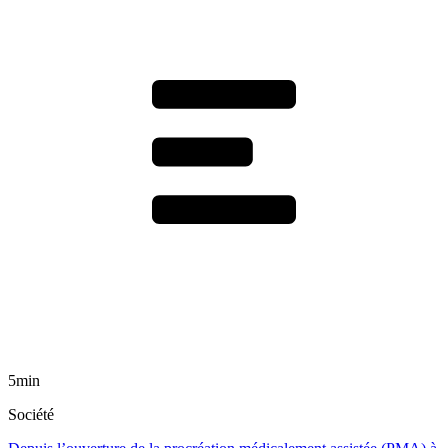
5min
Société