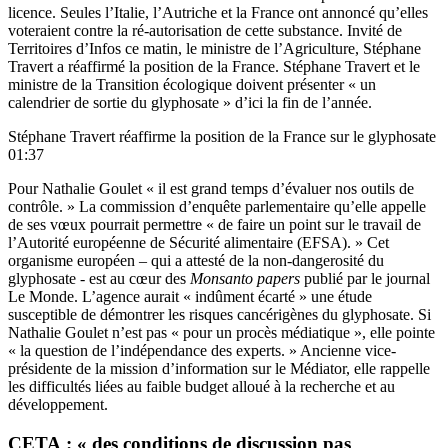
licence. Seules l’Italie, l’Autriche et la France ont annoncé qu’elles
voteraient contre la ré-autorisation de cette substance. Invité de
Territoires d’Infos ce matin, le ministre de l’Agriculture, Stéphane
Travert a réaffirmé la position de la France. Stéphane Travert et le
ministre de la Transition écologique doivent présenter « un
calendrier de sortie du glyphosate » d’ici la fin de l’année.
Stéphane Travert réaffirme la position de la France sur le glyphosate
01:37
Pour Nathalie Goulet « il est grand temps d’évaluer nos outils de
contrôle. » La commission d’enquête parlementaire qu’elle appelle
de ses vœux pourrait permettre « de faire un point sur le travail de
l’Autorité européenne de Sécurité alimentaire (EFSA). » Cet
organisme européen – qui a attesté de la non-dangerosité du
glyphosate - est au cœur des
Monsanto papers
publié par
le journal
Le Monde.
L’agence aurait « indûment écarté » une étude
susceptible de démontrer les risques cancérigènes du glyphosate. Si
Nathalie Goulet n’est pas « pour un procès médiatique », elle pointe
« la question de l’indépendance des experts. » Ancienne vice-
présidente de la mission d’information sur le Médiator, elle rappelle
les difficultés liées au faible budget alloué à la recherche et au
développement.
CETA : « des conditions de discussion pas