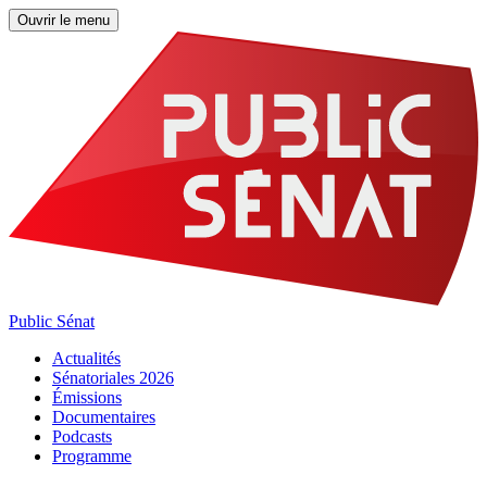
Ouvrir le menu
Public Sénat
Actualités
Sénatoriales 2026
Émissions
Documentaires
Podcasts
Programme