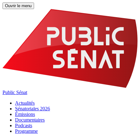
Ouvrir le menu
Public Sénat
Actualités
Sénatoriales 2026
Émissions
Documentaires
Podcasts
Programme