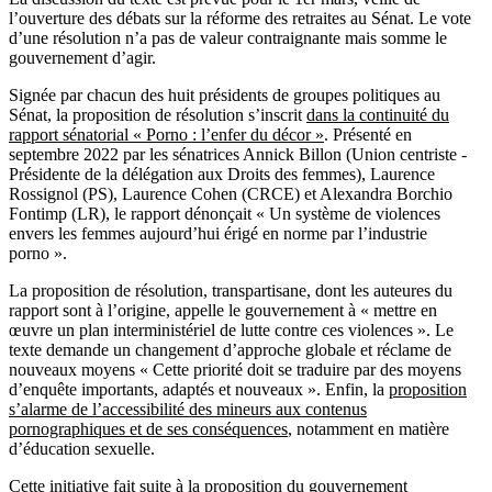
l’ouverture des débats sur la réforme des retraites au Sénat. Le vote
d’une résolution n’a pas de valeur contraignante mais somme le
gouvernement d’agir.
Signée par chacun des huit présidents de groupes politiques au
Sénat, la proposition de résolution s’inscrit
dans la continuité du
rapport sénatorial « Porno : l’enfer du décor »
. Présenté en
septembre 2022 par les sénatrices Annick Billon (Union centriste -
Présidente de la délégation aux Droits des femmes), Laurence
Rossignol (PS), Laurence Cohen (CRCE) et Alexandra Borchio
Fontimp (LR), le rapport dénonçait « Un système de violences
envers les femmes aujourd’hui érigé en norme par l’industrie
porno ».
La proposition de résolution, transpartisane, dont les auteures du
rapport sont à l’origine, appelle le gouvernement à « mettre en
œuvre un plan interministériel de lutte contre ces violences ». Le
texte demande un changement d’approche globale et réclame de
nouveaux moyens « Cette priorité doit se traduire par des moyens
d’enquête importants, adaptés et nouveaux ». Enfin, la
proposition
s’alarme de l’accessibilité des mineurs aux contenus
pornographiques et de ses conséquences
, notamment en matière
d’éducation sexuelle.
Cette initiative fait suite à la
proposition du gouvernement