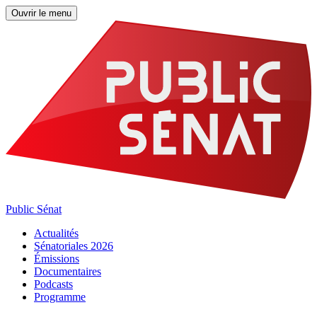
Ouvrir le menu
Public Sénat
Actualités
Sénatoriales 2026
Émissions
Documentaires
Podcasts
Programme