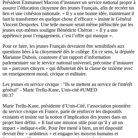
Président Emmanuel Macron d’instaurer un service national propre à
assurer l’éducation citoyenne des jeunes Français, afin de recréer un
lien et une cohésion nationale. « Il y a une bonne idée, maintenant il
faut la transformer en quelque chose d’efficace » insiste le Général
Vincent Desportes. Une telle mesure serait même plébiscitée par les
jeunes eux-mêmes souligne Bénédicte Chéron : « Il y a une
appétence pour l’engagement, c’est l’offre qui manque ».
Pour ce faire, les jeunes Français devraient être sensibilisés aux
questions liées à la citoyenneté dès le collège. En ce sens, la députée
Marianne Dubois, coauteure d’un rapport d’information
parlementaire sur le service national universel, préconise d’instaurer
un « parcours citoyen » qui débuterait dès la classe de sixième avec
un enseignement moral, civique et militaire.
Les jeunes en service civique : "Ils se mettent au service de l'intérêt
général" - Marie Trellu-Kane, Unis-cité #UMED
00:37
Marie Trellu-Kane, présidente d’Unis-Cité, l’association pionnière
du service civique en France, parle de renforcer les dispositifs
existants et insiste sur la notion d’implication des jeunes dans un
projet bien défini. « Il faut une mission utile pour qu’il y ait un
impact » indique-t-elle. Pour être mené à bien, un tel dispositif
devrait être « ambitieux » et engager les moyens humains et