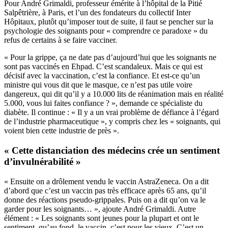
Pour André Grimaldi, professeur émérite à l’hôpital de la Pitié
Salpêtrière, à Paris, et l’un des fondateurs du collectif Inter
Hôpitaux, plutôt qu’imposer tout de suite, il faut se pencher sur la
psychologie des soignants pour « comprendre ce paradoxe » du
refus de certains à se faire vacciner.
« Pour la grippe, ça ne date pas d’aujourd’hui que les soignants ne
sont pas vaccinés en Ehpad. C’est scandaleux. Mais ce qui est
décisif avec la vaccination, c’est la confiance. Et est-ce qu’un
ministre qui vous dit que le masque, ce n’est pas utile voire
dangereux, qui dit qu’il y a 10.000 lits de réanimation mais en réalité
5.000, vous lui faites confiance ? », demande ce spécialiste du
diabète. Il continue : « Il y a un vrai problème de défiance à l’égard
de l’industrie pharmaceutique », y compris chez les « soignants, qui
voient bien cette industrie de près ».
« Cette distanciation des médecins crée un sentiment
d’invulnérabilité »
« Ensuite on a drôlement vendu le vaccin AstraZeneca. On a dit
d’abord que c’est un vaccin pas très efficace après 65 ans, qu’il
donne des réactions pseudo-grippales. Puis on a dit qu’on va le
garder pour les soignants… », ajoute André Grimaldi. Autre
élément : « Les soignants sont jeunes pour la plupart et ont le
sentiment, qu’au fond, le vaccin, c’est pour les vieux. C’est un