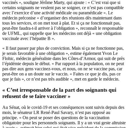
vaccinés », souligne Jérôme Marty, qui ajoute : « C’est vrai que si
certains soignants ne veulent pas se soigner, ce n’est pas compatible
avec l’exercice d’une activité médicale ou paramédicale ». Le
médecin préconise « d’organiser des réunions dès maintenant dans
tous les services, et on met tout à plat. Et si ça ne fonctionnait pas,
peut-être faudra-t-il arriver à l’obligation », reconnaît le responsable
de UFML, qui rappelle que les médecins ont déjà « une obligation
vaccinale avec l’hépatite B ».
« Il faut passer par plus de conviction. Mais si ça ne fonctionne pas,
je serais favorable à une obligation », estime également Yvon Le
Flohic, médecin généraliste dans les Côtes-d’Armor, qui suit de près
l’épidémie depuis le début. « Par rapport à la population, on ne peut
pas dire aux gens vaccinez-vous, et nous, on ne se vaccine pas, car
peut-être on a un doute sur le vaccin. « Faites ce que je dis, pas ce
que je fais », ce n’est pas très audible », met en garde le médecin.
« C’est irresponsable de la part des soignants qui
refusent de se faire vacciner »
Au Sénat, où le covid-19 et ses conséquences sont suivis depuis des
mois, le sénateur LR René-Paul Savary, n’est pas opposé au
principe. « On peut se poser des questions de la vaccination
obligatoire pour les personnels soignants. Il y a un vrai geste altruiste
à avoir »,
estimait
hier celui qui était vice-président de la commission