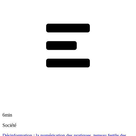
6min
Société
Désinformation : la numérisation des pratiques, terreau fertile des