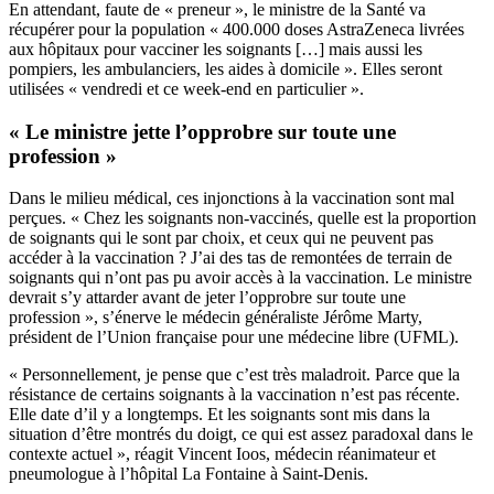
En attendant, faute de « preneur », le ministre de la Santé va
récupérer pour la population « 400.000 doses AstraZeneca livrées
aux hôpitaux pour vacciner les soignants […] mais aussi les
pompiers, les ambulanciers, les aides à domicile ». Elles seront
utilisées « vendredi et ce week-end en particulier ».
« Le ministre jette l’opprobre sur toute une
profession »
Dans le milieu médical, ces injonctions à la vaccination sont mal
perçues. « Chez les soignants non-vaccinés, quelle est la proportion
de soignants qui le sont par choix, et ceux qui ne peuvent pas
accéder à la vaccination ? J’ai des tas de remontées de terrain de
soignants qui n’ont pas pu avoir accès à la vaccination. Le ministre
devrait s’y attarder avant de jeter l’opprobre sur toute une
profession », s’énerve le médecin généraliste Jérôme Marty,
président de l’Union française pour une médecine libre (UFML).
« Personnellement, je pense que c’est très maladroit. Parce que la
résistance de certains soignants à la vaccination n’est pas récente.
Elle date d’il y a longtemps. Et les soignants sont mis dans la
situation d’être montrés du doigt, ce qui est assez paradoxal dans le
contexte actuel », réagit Vincent Ioos, médecin réanimateur et
pneumologue à l’hôpital La Fontaine à Saint-Denis.