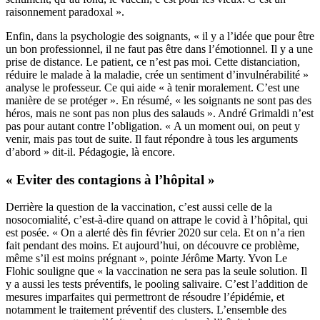
raisonnement paradoxal ».
Enfin, dans la psychologie des soignants, « il y a l’idée que pour être
un bon professionnel, il ne faut pas être dans l’émotionnel. Il y a une
prise de distance. Le patient, ce n’est pas moi. Cette distanciation,
réduire le malade à la maladie, crée un sentiment d’invulnérabilité »
analyse le professeur. Ce qui aide « à tenir moralement. C’est une
manière de se protéger ». En résumé, « les soignants ne sont pas des
héros, mais ne sont pas non plus des salauds ». André Grimaldi n’est
pas pour autant contre l’obligation. « A un moment oui, on peut y
venir, mais pas tout de suite. Il faut répondre à tous les arguments
d’abord » dit-il. Pédagogie, là encore.
« Eviter des contagions à l’hôpital »
Derrière la question de la vaccination, c’est aussi celle de la
nosocomialité, c’est-à-dire quand on attrape le covid à l’hôpital, qui
est posée. « On a alerté dès fin février 2020 sur cela. Et on n’a rien
fait pendant des moins. Et aujourd’hui, on découvre ce problème,
même s’il est moins prégnant », pointe Jérôme Marty. Yvon Le
Flohic souligne que « la vaccination ne sera pas la seule solution. Il
y a aussi les tests préventifs, le pooling salivaire. C’est l’addition de
mesures imparfaites qui permettront de résoudre l’épidémie, et
notamment le traitement préventif des clusters. L’ensemble des