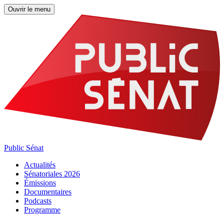
Ouvrir le menu
Public Sénat
Actualités
Sénatoriales 2026
Émissions
Documentaires
Podcasts
Programme