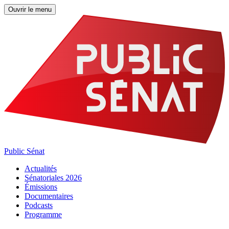
Ouvrir le menu
Public Sénat
Actualités
Sénatoriales 2026
Émissions
Documentaires
Podcasts
Programme