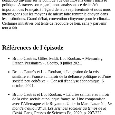
beaucoup travaillé sur le point de vue des citoyens dans l’analyse
politique. A travers son regard, nous analysons ce désintérêt
important des Français à l’égard de leurs représentants et nous nous
interrogeons sur les moyens de mieux faire rentrer le citoyen dans
les institutions. Grand débat, convention citoyenne pour le climat...
Certaines initiatives ont tenté de recoudre ce lien, sans y parvenir
tout à fait.
Références de l'épisode
Bruno Cautrès, Gilles Ivaldi, Luc Rouban, «
Measuring
French Pessimism
»,
Cogito
, 8 juillet 2021.
Bruno Cautrès et Luc Rouban, «
La gestion de la crise
sanitaire en France au miroir de la défiance politique et d’une
société peu cohésive
», Conseil d'analyse économique, 6
octobre 2021.
Bruno Cautrès et Luc Rouban, « La crise sanitaire au miroir
de la crise sociale et politique française. Une comparaison
avec l’Allemagne et le Royaume-Uni » in Marc Lazar éd.,
Le
monde d'aujourd'hui.
Les sciences sociales au temps de la
Covid
. Paris, Presses de Sciences Po, 2020, p. 207-222.