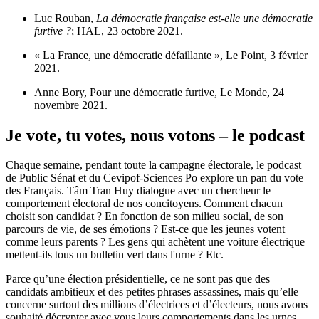
Luc Rouban,
La démocratie française est-elle une démocratie
furtive ?
; HAL, 23 octobre 2021.
«
La France, une démocratie défaillante
», Le Point, 3 février
2021.
Anne Bory,
Pour une démocratie furtive
, Le Monde, 24
novembre 2021.
Je vote, tu votes, nous votons – le podcast
Chaque semaine, pendant toute la campagne électorale, le podcast
de Public Sénat et du Cevipof-Sciences Po explore un pan du vote
des Français. Tâm Tran Huy dialogue avec un chercheur le
comportement électoral de nos concitoyens. Comment chacun
choisit son candidat ? En fonction de son milieu social, de son
parcours de vie, de ses émotions ? Est-ce que les jeunes votent
comme leurs parents ? Les gens qui achètent une voiture électrique
mettent-ils tous un bulletin vert dans l'urne ? Etc.
Parce qu’une élection présidentielle, ce ne sont pas que des
candidats ambitieux et des petites phrases assassines, mais qu’elle
concerne surtout des millions d’électrices et d’électeurs, nous avons
souhaité décrypter avec vous leurs comportements dans les urnes.