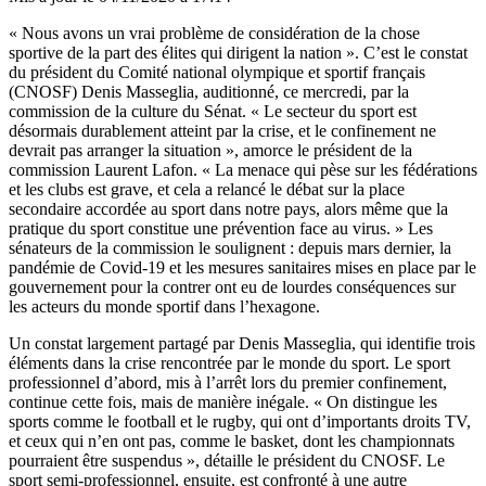
« Nous avons un vrai problème de considération de la chose
sportive de la part des élites qui dirigent la nation ». C’est le constat
du président du Comité national olympique et sportif français
(CNOSF) Denis Masseglia, auditionné, ce mercredi, par la
commission de la culture du Sénat. « Le secteur du sport est
désormais durablement atteint par la crise, et le confinement ne
devrait pas arranger la situation », amorce le président de la
commission Laurent Lafon. « La menace qui pèse sur les fédérations
et les clubs est grave, et cela a relancé le débat sur la place
secondaire accordée au sport dans notre pays, alors même que la
pratique du sport constitue une prévention face au virus. » Les
sénateurs de la commission le soulignent : depuis mars dernier, la
pandémie de Covid-19 et les mesures sanitaires mises en place par le
gouvernement pour la contrer ont eu de lourdes conséquences sur
les acteurs du monde sportif dans l’hexagone.
Un constat largement partagé par Denis Masseglia, qui identifie trois
éléments dans la crise rencontrée par le monde du sport. Le sport
professionnel d’abord, mis à l’arrêt lors du premier confinement,
continue cette fois, mais de manière inégale. « On distingue les
sports comme le football et le rugby, qui ont d’importants droits TV,
et ceux qui n’en ont pas, comme le basket, dont les championnats
pourraient être suspendus », détaille le président du CNOSF. Le
sport semi-professionnel, ensuite, est confronté à une autre