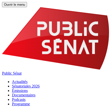
Ouvrir le menu
Public Sénat
Actualités
Sénatoriales 2026
Émissions
Documentaires
Podcasts
Programme