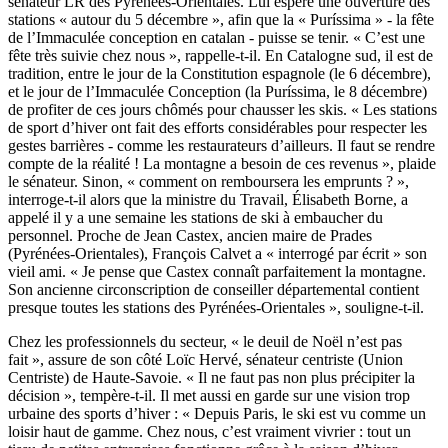
sénateur LR des Pyrénées-Orientales. Lui espère une ouverture des
stations « autour du 5 décembre », afin que la « Puríssima » - la fête
de l’Immaculée conception en catalan - puisse se tenir. « C’est une
fête très suivie chez nous », rappelle-t-il. En Catalogne sud, il est de
tradition, entre le jour de la Constitution espagnole (le 6 décembre),
et le jour de l’Immaculée Conception (la Puríssima, le 8 décembre)
de profiter de ces jours chômés pour chausser les skis. « Les stations
de sport d’hiver ont fait des efforts considérables pour respecter les
gestes barrières - comme les restaurateurs d’ailleurs. Il faut se rendre
compte de la réalité ! La montagne a besoin de ces revenus », plaide
le sénateur. Sinon, « comment on remboursera les emprunts ? »,
interroge-t-il alors que la ministre du Travail, Élisabeth Borne, a
appelé il y a une semaine les stations de ski à embaucher du
personnel. Proche de Jean Castex, ancien maire de Prades
(Pyrénées-Orientales), François Calvet a « interrogé par écrit » son
vieil ami. « Je pense que Castex connaît parfaitement la montagne.
Son ancienne circonscription de conseiller départemental contient
presque toutes les stations des Pyrénées-Orientales », souligne-t-il.
Chez les professionnels du secteur, « le deuil de Noël n’est pas
fait », assure de son côté Loïc Hervé, sénateur centriste (Union
Centriste) de Haute-Savoie. « Il ne faut pas non plus précipiter la
décision », tempère-t-il. Il met aussi en garde sur une vision trop
urbaine des sports d’hiver : « Depuis Paris, le ski est vu comme un
loisir haut de gamme. Chez nous, c’est vraiment vivrier : tout un