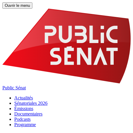
Ouvrir le menu
Public Sénat
Actualités
Sénatoriales 2026
Émissions
Documentaires
Podcasts
Programme