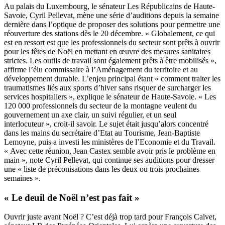
Au palais du Luxembourg, le sénateur Les Républicains de Haute-
Savoie, Cyril Pellevat, mène
une série d’auditions
depuis la semaine
dernière dans l’optique de proposer des solutions pour permettre une
réouverture des stations dès le 20 décembre. « Globalement, ce qui
est en ressort est que les professionnels du secteur sont prêts à ouvrir
pour les fêtes de Noël en mettant en œuvre des mesures sanitaires
strictes. Les outils de travail sont également prêts à être mobilisés »,
affirme l’élu commissaire à l’Aménagement du territoire et au
développement durable. L’enjeu principal étant « comment traiter les
traumatismes liés aux sports d’hiver sans risquer de surcharger les
services hospitaliers », explique le sénateur de Haute-Savoie. « Les
120 000 professionnels du secteur de la montagne veulent du
gouvernement un axe clair, un suivi régulier, et un seul
interlocuteur », croit-il savoir. Le sujet était jusqu’alors concentré
dans les mains du secrétaire d’Etat au Tourisme, Jean-Baptiste
Lemoyne, puis a investi les ministères de l’Economie et du Travail.
« Avec cette réunion, Jean Castex semble avoir pris le problème en
main », note Cyril Pellevat, qui continue ses auditions pour dresser
une « liste de préconisations dans les deux ou trois prochaines
semaines ».
« Le deuil de Noël n’est pas fait »
Ouvrir juste avant Noël ? C’est déjà trop tard pour François Calvet,