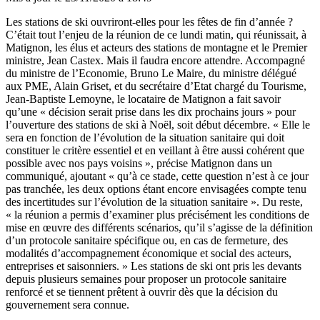
Les stations de ski ouvriront-elles pour les fêtes de fin d’année ?
C’était tout l’enjeu de la réunion de ce lundi matin, qui réunissait, à
Matignon, les élus et acteurs des stations de montagne et le Premier
ministre, Jean Castex. Mais il faudra encore attendre. Accompagné
du ministre de l’Economie, Bruno Le Maire, du ministre délégué
aux PME, Alain Griset, et du secrétaire d’Etat chargé du Tourisme,
Jean-Baptiste Lemoyne, le locataire de Matignon a fait savoir
qu’une « décision serait prise dans les dix prochains jours » pour
l’ouverture des stations de ski à Noël, soit début décembre. « Elle le
sera en fonction de l’évolution de la situation sanitaire qui doit
constituer le critère essentiel et en veillant à être aussi cohérent que
possible avec nos pays voisins », précise Matignon dans un
communiqué, ajoutant « qu’à ce stade, cette question n’est à ce jour
pas tranchée, les deux options étant encore envisagées compte tenu
des incertitudes sur l’évolution de la situation sanitaire ». Du reste,
« la réunion a permis d’examiner plus précisément les conditions de
mise en œuvre des différents scénarios, qu’il s’agisse de la définition
d’un protocole sanitaire spécifique ou, en cas de fermeture, des
modalités d’accompagnement économique et social des acteurs,
entreprises et saisonniers. » Les stations de ski ont pris les devants
depuis plusieurs semaines pour proposer un protocole sanitaire
renforcé et se tiennent prêtent à ouvrir dès que la décision du
gouvernement sera connue.