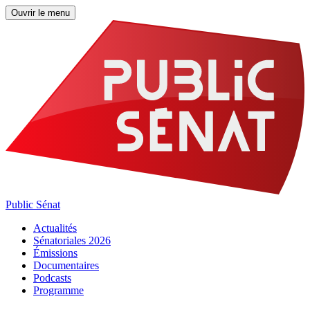
Ouvrir le menu
Public Sénat
Actualités
Sénatoriales 2026
Émissions
Documentaires
Podcasts
Programme