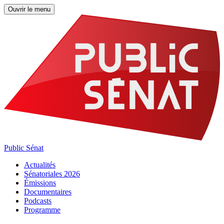
Ouvrir le menu
Public Sénat
Actualités
Sénatoriales 2026
Émissions
Documentaires
Podcasts
Programme