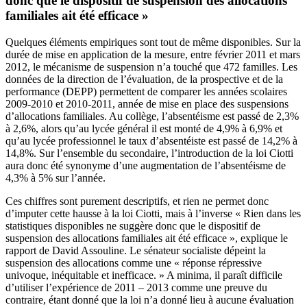
donc que le dispositif de suspension des allocations
familiales ait été efficace »
Quelques éléments empiriques sont tout de même disponibles. Sur la
durée de mise en application de la mesure, entre février 2011 et mars
2012, le mécanisme de suspension n’a touché que 472 familles. Les
données de la direction de l’évaluation, de la prospective et de la
performance (DEPP) permettent de comparer les années scolaires
2009-2010 et 2010-2011, année de mise en place des suspensions
d’allocations familiales. Au collège, l’absentéisme est passé de 2,3%
à 2,6%, alors qu’au lycée général il est monté de 4,9% à 6,9% et
qu’au lycée professionnel le taux d’absentéiste est passé de 14,2% à
14,8%. Sur l’ensemble du secondaire, l’introduction de la loi Ciotti
aura donc été synonyme d’une augmentation de l’absentéisme de
4,3% à 5% sur l’année.
Ces chiffres sont purement descriptifs, et rien ne permet donc
d’imputer cette hausse à la loi Ciotti, mais à l’inverse « Rien dans les
statistiques disponibles ne suggère donc que le dispositif de
suspension des allocations familiales ait été efficace », explique le
rapport de David Assouline. Le sénateur socialiste dépeint la
suspension des allocations comme une « réponse répressive
univoque, inéquitable et inefficace. » A minima, il paraît difficile
d’utiliser l’expérience de 2011 – 2013 comme une preuve du
contraire, étant donné que la loi n’a donné lieu à aucune évaluation