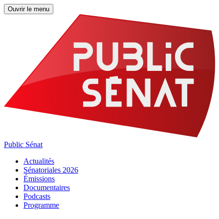
Ouvrir le menu
Public Sénat
Actualités
Sénatoriales 2026
Émissions
Documentaires
Podcasts
Programme