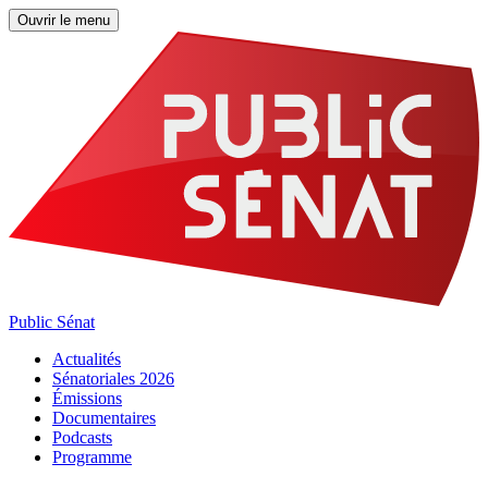
Ouvrir le menu
Public Sénat
Actualités
Sénatoriales 2026
Émissions
Documentaires
Podcasts
Programme