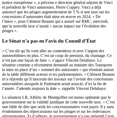
justice européenne », a prévenu e directeur général adjoint de Vinci
et président de Vinci autoroutes, Pierre Coppey. Vinci a déjà
annoncé que les péages augmenteraient de 5 % si une taxe sur les
concessions d’autoroutes était mise en œuvre en 2024. « De
l’intox », pour Clément Beaune qui a assuré sur RMC, mercredi,
que la nouvelle taxe n’aurait « aucun impact sur l’évolution des
péages ».
Le Sénat n’a pas eu l’avis du Conseil d’État
« C’est sûr qu’ils vont aller au contentieux et avec l’argent des
automobilistes en plus. C’est un coup de pression, du chantage. Ce
n’est pas une façon de faire », s’agace Vincent Delahaye. Le
sénateur centriste a récemment demandé au ministre des Transports
la mise en place d’un « sommet des autoroutes » qui réunirait autour
de la table différents acteurs et les parlementaires. « Clément Beaune
m’a répondu qu’il lancerait des travaux sur l’avenir des concessions
autoroutières auxquels le Parlement serait associé, d’ici la fin de
l’année. J’attends toujours la date », rappelle Vincent Delahaye.
Le sénateur LR, Albéric de Montgolfier est moins optimiste que le
gouvernement sur la validité juridique de cette nouvelle taxe. « C’est
une fable de dire que seuls les concessionnaires vont payer. Il y aura
évidemment des répercussions sur les péages et sur les redevances
aéroportuaires. Et d’ailleurs, le gouvernement n’a pas présenté l’avis