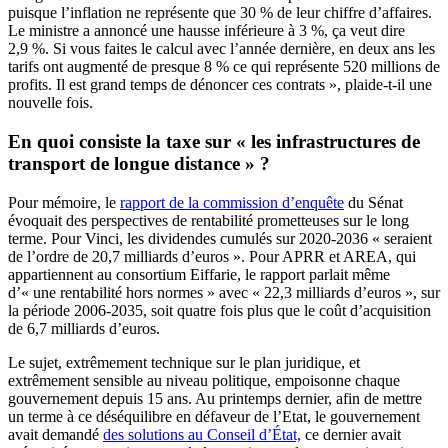
puisque l’inflation ne représente que 30 % de leur chiffre d’affaires.
Le ministre a annoncé une hausse inférieure à 3 %, ça veut dire
2,9 %. Si vous faites le calcul avec l’année dernière, en deux ans les
tarifs ont augmenté de presque 8 % ce qui représente 520 millions de
profits. Il est grand temps de dénoncer ces contrats », plaide-t-il une
nouvelle fois.
En quoi consiste la taxe sur « les infrastructures de
transport de longue distance » ?
Pour mémoire, le
rapport de la commission d’enquête
du Sénat
évoquait des perspectives de rentabilité prometteuses sur le long
terme. Pour Vinci, les dividendes cumulés sur 2020-2036 « seraient
de l’ordre de 20,7 milliards d’euros ». Pour APRR et AREA, qui
appartiennent au consortium Eiffarie, le rapport parlait même
d’« une rentabilité hors normes » avec « 22,3 milliards d’euros », sur
la période 2006-2035, soit quatre fois plus que le coût d’acquisition
de 6,7 milliards d’euros.
Le sujet, extrêmement technique sur le plan juridique, et
extrêmement sensible au niveau politique, empoisonne chaque
gouvernement depuis 15 ans. Au printemps dernier, afin de mettre
un terme à ce déséquilibre en défaveur de l’Etat, le gouvernement
avait demandé
des solutions au Conseil d’État,
ce dernier avait