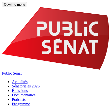
Ouvrir le menu
Public Sénat
Actualités
Sénatoriales 2026
Émissions
Documentaires
Podcasts
Programme