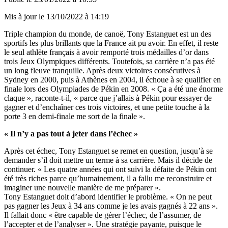
Mis à jour le
13/10/2022 à 14:19
Triple champion du monde
,
de canoë, Tony
Estanguet
est un des
sportifs les plus brillants que la France ait pu avoir. En effet, il reste
le seul athlète français à avoir remporté trois médailles d’or dans
trois Jeux Olympiques différents. Toutefois, sa carrière n’a pas été
un long fleuve tranquille. Après deux victoires consécutives à
Sydney en 2000, puis à Athènes en 2004, il échoue à se qualifier en
finale lors des Olympiades de Pékin en 2008. « Ça a été une énorme
claque », raconte-t-il, « parce que j’allais à Pékin pour essayer de
gagner et d’enchaîner ces trois victoires, et une petite touche à la
porte 3 en demi-finale me sort de la finale ».
« Il n’y a pas tout à jeter dans l’échec »
Après cet échec, Tony
Estanguet
se remet en question, jusqu’à se
demander s’il d
oit
mettre un terme à sa carrière. Mais il décide de
continuer. « Les quatre années qui ont suivi la défaite de Pékin ont
été très riches parce qu’humainement, il a fallu me reconstruire et
imaginer une nouvelle manière de me préparer ».
Tony
Estanguet
doit d’abord identifier le problème. « On ne peut
pas gagner les Jeux à 34 ans comme je les avais gagnés à 22 ans ».
Il fallait donc « être capable de gérer l’échec, de l’assumer, de
l’accepter et de l’analyser ». Une stratégie payante, puisque le