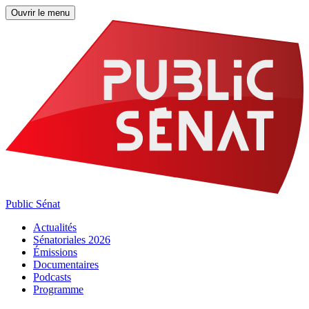
Ouvrir le menu
Public Sénat
Actualités
Sénatoriales 2026
Émissions
Documentaires
Podcasts
Programme