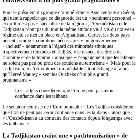
Ouzbeks sont d’un plus grand pragmatisme »
Pour le président du groupe d’amitié France-Asie centrale au Sénat,
qui tient à rappeler que ce diagnostic est un « sentiment personnel »
et qu’il n’est pas « spécialiste de la région », l’Ouzbékistan et le
Tadjikistan n’ont pas du tout la même attitude vis-à-vis du nouveau
régime qui se met en place en Afghanistan. Certes, les deux pays
posent comme « conditions nécessaires » un gouvernement
« inclusif » notamment à l’égard des minorités ethniques
respectivement Ouzbeks et Tadjiks, « le respect des droits de
l’homme et de la femme » ainsi que « l’engagement que les talibans
ne soient pas peu ou prou des soutiens au terrorisme ». Mais pour le
Tadjikistan, « c’est vraiment un préalable à tout échange », alors
qu’Hervé Maurey « sent les Ouzbeks d’un plus grand
pragmatisme ».
Les Tadjiks considèrent que l’on ne peut pas avoir
confiance dans les talibans.
Le sénateur centriste de l’Eure poursuit : « Les Tadjiks considèrent
que l’on ne peut pas avoir confiance dans les talibans » alors que
« l’Ouzbékistan a au contraire des contacts depuis longtemps avec
les talibans. »
La Tadjikistan craint une « pachtounisation » de