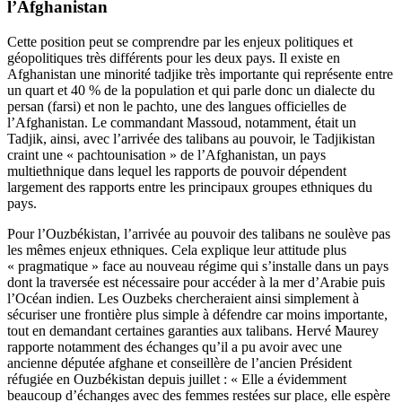
l’Afghanistan
Cette position peut se comprendre par les enjeux politiques et
géopolitiques très différents pour les deux pays. Il existe en
Afghanistan une minorité tadjike très importante qui représente entre
un quart et 40 % de la population et qui parle donc un dialecte du
persan (farsi) et non le pachto, une des langues officielles de
l’Afghanistan. Le commandant Massoud, notamment, était un
Tadjik, ainsi, avec l’arrivée des talibans au pouvoir, le Tadjikistan
craint une « pachtounisation » de l’Afghanistan, un pays
multiethnique dans lequel les rapports de pouvoir dépendent
largement des rapports entre les principaux groupes ethniques du
pays.
Pour l’Ouzbékistan, l’arrivée au pouvoir des talibans ne soulève pas
les mêmes enjeux ethniques. Cela explique leur attitude plus
« pragmatique » face au nouveau régime qui s’installe dans un pays
dont la traversée est nécessaire pour accéder à la mer d’Arabie puis
l’Océan indien. Les Ouzbeks chercheraient ainsi simplement à
sécuriser une frontière plus simple à défendre car moins importante,
tout en demandant certaines garanties aux talibans. Hervé Maurey
rapporte notamment des échanges qu’il a pu avoir avec une
ancienne députée afghane et conseillère de l’ancien Président
réfugiée en Ouzbékistan depuis juillet : « Elle a évidemment
beaucoup d’échanges avec des femmes restées sur place, elle espère