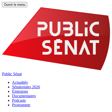
Ouvrir le menu
Public Sénat
Actualités
Sénatoriales 2026
Émissions
Documentaires
Podcasts
Programme