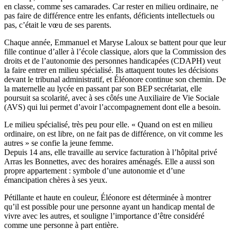
en classe, comme ses camarades. Car rester en milieu ordinaire, ne
pas faire de différence entre les enfants, déficients intellectuels ou
pas, c’était le vœu de ses parents.
Chaque année, Emmanuel et Maryse Laloux se battent pour que leur
fille continue d’aller à l’école classique, alors que la Commission des
droits et de l’autonomie des personnes handicapées (CDAPH) veut
la faire entrer en milieu spécialisé. Ils attaquent toutes les décisions
devant le tribunal administratif, et Éléonore continue son chemin. De
la maternelle au lycée en passant par son BEP secrétariat, elle
poursuit sa scolarité, avec à ses côtés une Auxiliaire de Vie Sociale
(AVS) qui lui permet d’avoir l’accompagnement dont elle a besoin.
Le milieu spécialisé, très peu pour elle. « Quand on est en milieu
ordinaire, on est libre, on ne fait pas de différence, on vit comme les
autres » se confie la jeune femme.
Depuis 14 ans, elle travaille au service facturation à l’hôpital privé
Arras les Bonnettes, avec des horaires aménagés. Elle a aussi son
propre appartement : symbole d’une autonomie et d’une
émancipation chères à ses yeux.
Pétillante et haute en couleur, Éléonore est déterminée à montrer
qu’il est possible pour une personne ayant un handicap mental de
vivre avec les autres, et souligne l’importance d’être considéré
comme une personne à part entière.