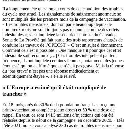
Il a longuement été question au cours de cette audition des troubles
du cycle menstruel. Les signalements de saignement anormaux se
sont multipliés dès les premiers mois de la campagne de vaccination.
« Les troubles menstruels, dont on parle beaucoup depuis de
nombreux mois, ne sont toujours pas reconnus comme des effets
indésirables », s’est inquiétée la sénatrice centriste du Calvados
Sonia de La Provôté qui fait partie des trois rapporteurs chargés de
conduire les travaux de l’OPECST. « C‘est un sujet d’étonnement.
Comment cela est-il possible ? Que manque-t-il pour que cet effet
indésirable soit reconnu ? […] Ces troubles interpellent par leur
fréquence, ils ont inquiété certaines femmes, notamment des jeunes
femmes à qui on a affirmé que ce n’était pas grave. Mais la réponse
du ‘pas grave’ n’est pas une réponse médicalement et
scientifiquement étayée », a-t-elle relevé.
« L’Europe a estimé qu’il était compliqué de
trancher »
En 18 mois, près de 80 % de la population française a reçu une
primo-vaccination complète (deux doses) et 59 % une dose de
rappel. En tout, ce sont 144,3 millions d’injections qui ont été
réalisées depuis le début de la campagne, en décembre 2020. « Dès
l’été 2021, nous avons analysé 230 cas de troubles menstruels pour