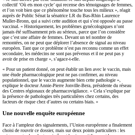
collectif ‘Où ets mon cycle’ qui recense des témoignages de femmes,
et l’on voit bien que ce phénomène touche tous les milieux », réagit
auprès de Public Sénat la sénatrice LR du Bas-Rhin Laurence
Muller-Bronn, qui a suivi cette audition
et qui s’est opposée au passe
vaccinal
. « Historiquement, les problèmes gynécologiques n’ont
jamais été suffisamment pris au sérieux, parce que l’on considère
que c’est une affaire de femmes. Devant un tel nombre de
remontées, on ne peut que déplorer l’absence de signal au niveau
européen. Tant que ce problème n’est pas reconnu comme un effet
secondaire, les médecins ne sont pas prévenus et il ne peut pas y
avoir de prise en charge », s’agace-t-elle.
« Pour un patient donné, on peut établir un lien avec le vaccin, mais
une étude pharmacologique peut ne pas confirmer, au niveau
populationnel, que le vaccin augmente bien cette pathologie »,
explique le docteur Annie-Pierre Jonville-Bera, présidente du réseau
des Centres régionaux de pharmacovigilance. « Cela s’explique par
la présence de pathologies très particulières chez certains, des
facteurs de risque chez d’autres ou certains biais. »
Une nouvelle enquête européenne
Face à l’ampleur des signalements, l’Union européenne a finalement
choisi de rouvrir ce dossier, mais sur deux points particuliers : les