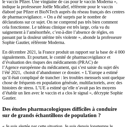
le vaccin Pfizer. Une vingtaine de cas pour le vaccin Moderna »,
indique la professeure Joëlle Micallef, référente pour le vaccin
élaboré par Pfizer et BioNTech auprès du réseau français des centres
de pharmacovigilance. « On a été surpris par le nombre de
déclarations sur ce sujet. On ne comprend pas très bien comment
cela fonctionne. Le tableau clinique est très large, cela va du
saignement à l’aménorrhée, c’est-à-dire l’absence de règles, en
passant par la douleur utérine très violente », abonde la professeure
Sophie Gautier, référente Moderna.
En décembre 2021, la France produit un rapport sur la base de 4 000
signalements. Et pourtant, le comité de pharmacovigilance et
d’évaluation des risques des médicaments (PRAC) de
l’Agence européenne du médicament, qui s’est saisie du sujet dès
l’été 2021, choisit d’abandonner ce dossier. « L’Europe a estimé
qu’il était compliqué de trancher : les troubles mensuels sont quelque
chose de fréquents en population générale, multifactoriels, avec des
histoires de stress. L’UE a estimé qu’elle n’avait pas les moyens
d’établir un lien avec le vaccin et a clos le signal », décrypte Sophie
Gautier.
Des études pharmacologiques difficiles à conduire
sur de grands échantillons de population ?
« Je suis alertée par cette situation. Je suis depuis longtemps le