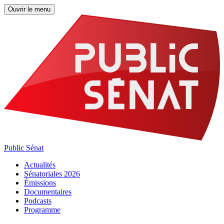
Ouvrir le menu
Public Sénat
Actualités
Sénatoriales 2026
Émissions
Documentaires
Podcasts
Programme