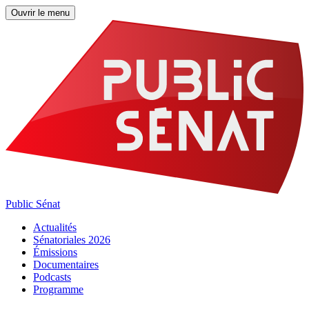
Ouvrir le menu
Public Sénat
Actualités
Sénatoriales 2026
Émissions
Documentaires
Podcasts
Programme