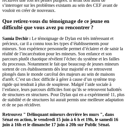
récidives une fois les peines purgées. Il serait bon aussi de
s’interroger sur les problèmes existants au sein des CEF avant de
vouloir en créer de nouveaux.
Que retirez-vous du témoignage de ce jeune en
difficulté que vous avez pu rencontrer ?
Samia Dechir :
Le témoignage de Dylan est très intéressant et
précieux, car il a connu tous les types d’établissements pour
mineurs. Son expérience personnelle permet d’éclairer et de saisir la
réalité de l’incarcération pour les mineurs. Son enfance et son
parcours plutôt chaotique révèlent l’échec du système et les failles
du processus. Notamment le fait que beaucoup de jeunes mineurs
sortent de ces établissements dès leur majorité et se retrouvent
plongés dans le monde carcéral des majeurs au sein de maisons
d'arrêt. C’est un choc difficile à gérer à cause d’un système trop
rigide qui tendrait à plus de souplesse. Malgré l’aide sociale à
l’enfance, leurs parcours difficiles font qu’ils se retrouvent ballottés
de structures en structures. Pour Dylan qui en a expérimenté 11, plus
de stabilité et de structures lui aurait permis une meilleure adaptation
et de ne pas récidiver.
Retrouvez " Délinquant mineurs derrière les murs ", dans
Sénat en action, le vendredi 15 juin à 6 h et 19h, le samedi 16
juin à 16h et le dimanche 17 juin à 20h sur Public Sénat.