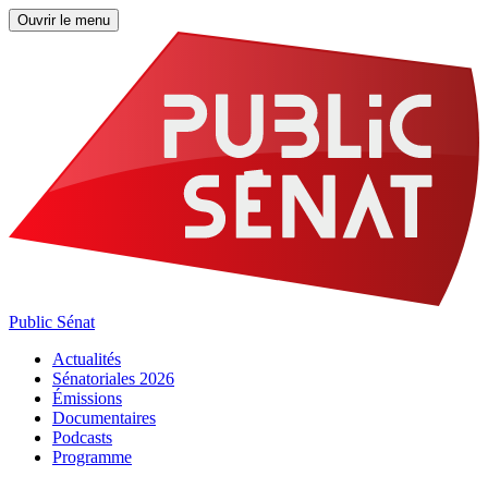
Ouvrir le menu
Public Sénat
Actualités
Sénatoriales 2026
Émissions
Documentaires
Podcasts
Programme