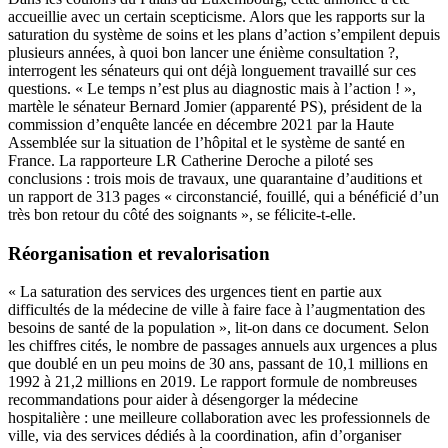
accueillie avec un certain scepticisme. Alors que les rapports sur la
saturation du système de soins et les plans d’action s’empilent depuis
plusieurs années, à quoi bon lancer une énième consultation ?,
interrogent les sénateurs qui ont déjà longuement travaillé sur ces
questions. « Le temps n’est plus au diagnostic mais à l’action ! »,
martèle le sénateur Bernard Jomier (apparenté PS), président de la
commission d’enquête lancée en décembre 2021 par la Haute
Assemblée sur la situation de l’hôpital et le système de santé en
France. La rapporteure LR Catherine Deroche a piloté ses
conclusions :
trois mois de travaux, une quarantaine d’auditions
et
un rapport de 313 pages « circonstancié, fouillé, qui a bénéficié d’un
très bon retour du côté des soignants », se félicite-t-elle.
Réorganisation et revalorisation
« La saturation des services des urgences tient en partie aux
difficultés de la médecine de ville à faire face à l’augmentation des
besoins de santé de la population », lit-on dans ce document. Selon
les chiffres cités, le nombre de passages annuels aux urgences a plus
que doublé en un peu moins de 30 ans, passant de 10,1 millions en
1992 à 21,2 millions en 2019. Le rapport formule de nombreuses
recommandations pour aider à désengorger la médecine
hospitalière : une meilleure collaboration avec les professionnels de
ville, via des services dédiés à la coordination, afin d’organiser