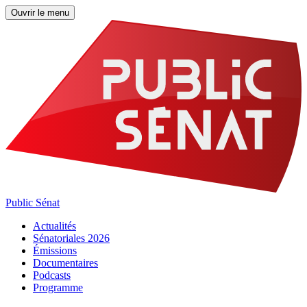
Ouvrir le menu
Public Sénat
Actualités
Sénatoriales 2026
Émissions
Documentaires
Podcasts
Programme