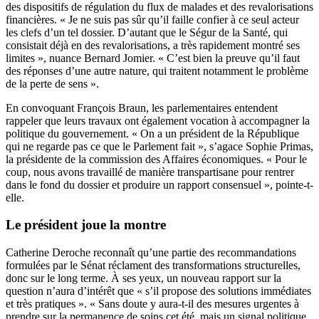
des dispositifs de régulation du flux de malades et des revalorisations
financières. « Je ne suis pas sûr qu’il faille confier à ce seul acteur
les clefs d’un tel dossier. D’autant que le Ségur de la Santé, qui
consistait déjà en des revalorisations, a très rapidement montré ses
limites », nuance Bernard Jomier. « C’est bien la preuve qu’il faut
des réponses d’une autre nature, qui traitent notamment le problème
de la perte de sens ».
En convoquant François Braun, les parlementaires entendent
rappeler que leurs travaux ont également vocation à accompagner la
politique du gouvernement. « On a un président de la République
qui ne regarde pas ce que le Parlement fait », s’agace Sophie Primas,
la présidente de la commission des Affaires économiques. « Pour le
coup, nous avons travaillé de manière transpartisane pour rentrer
dans le fond du dossier et produire un rapport consensuel », pointe-t-
elle.
Le président joue la montre
Catherine Deroche reconnaît qu’une partie des recommandations
formulées par le Sénat réclament des transformations structurelles,
donc sur le long terme. À ses yeux, un nouveau rapport sur la
question n’aura d’intérêt que « s’il propose des solutions immédiates
et très pratiques ». « Sans doute y aura-t-il des mesures urgentes à
prendre sur la permanence de soins cet été, mais un signal politique