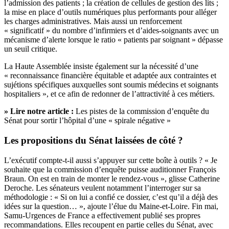
l’admission des patients ; la création de cellules de gestion des lits ;
la mise en place d’outils numériques plus performants pour alléger
les charges administratives. Mais aussi un renforcement
« significatif » du nombre d’infirmiers et d’aides-soignants avec un
mécanisme d’alerte lorsque le ratio « patients par soignant » dépasse
un seuil critique.
La Haute Assemblée insiste également sur la nécessité d’une
« reconnaissance financière équitable et adaptée aux contraintes et
sujétions spécifiques auxquelles sont soumis médecins et soignants
hospitaliers », et ce afin de redonner de l’attractivité à ces métiers.
» Lire notre article :
Les pistes de la commission d’enquête du
Sénat pour sortir l’hôpital d’une « spirale négative »
Les propositions du Sénat laissées de côté ?
L’exécutif compte-t-il aussi s’appuyer sur cette boîte à outils ? « Je
souhaite que la commission d’enquête puisse auditionner François
Braun. On est en train de monter le rendez-vous », glisse Catherine
Deroche. Les sénateurs veulent notamment l’interroger sur sa
méthodologie : « Si on lui a confié ce dossier, c’est qu’il a déjà des
idées sur la question… », ajoute l’élue du Maine-et-Loire. Fin mai,
Samu-Urgences de France a effectivement publié
ses propres
recommandations
. Elles recoupent en partie celles du Sénat, avec