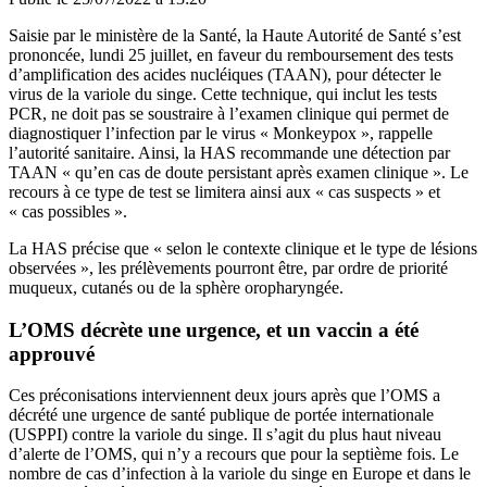
Saisie par le ministère de la Santé, la Haute Autorité de Santé s’est
prononcée, lundi 25 juillet, en faveur du remboursement des tests
d’amplification des acides nucléiques (TAAN), pour détecter
le
virus de la variole du singe
.
Cette technique, qui inclut les tests
PCR, ne doit pas se soustraire à l’examen clinique qui permet de
diagnostiquer l’infection par le virus « Monkeypox », rappelle
l’autorité sanitaire. Ainsi, la HAS recommande une détection par
TAAN « qu’en cas de doute persistant après examen clinique ». Le
recours à ce type de test se limitera ainsi aux « cas suspects » et
« cas possibles ».
La HAS précise que « selon le contexte clinique et le type de lésions
observées », les prélèvements pourront être, par ordre de priorité
muqueux, cutanés ou de la sphère oropharyngée.
L’OMS décrète une urgence, et un vaccin a été
approuvé
Ces préconisations interviennent deux jours après que l’OMS a
décrété une urgence de santé publique de portée internationale
(USPPI) contre la variole du singe. Il s’agit du plus haut niveau
d’alerte de l’OMS, qui n’y a recours que pour la septième fois. Le
nombre de cas d’infection à la variole du singe en Europe et dans le