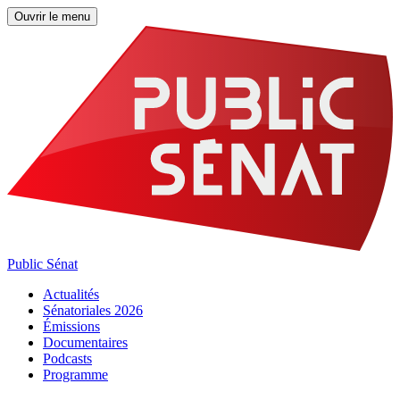
Ouvrir le menu
Public Sénat
Actualités
Sénatoriales 2026
Émissions
Documentaires
Podcasts
Programme