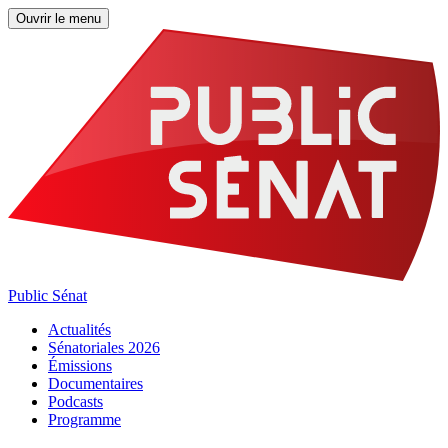
Ouvrir le menu
Public Sénat
Actualités
Sénatoriales 2026
Émissions
Documentaires
Podcasts
Programme