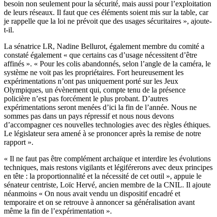
besoin non seulement pour la sécurité, mais aussi pour l’exploitation
de leurs réseaux. Il faut que ces éléments soient mis sur la table, car
je rappelle que la loi ne prévoit que des usages sécuritaires », ajoute-
t-il.
La sénatrice LR, Nadine Bellurot, également membre du comité a
constaté également « que certains cas d’usage nécessitent d’être
affinés ». « Pour les colis abandonnés, selon l’angle de la caméra, le
système ne voit pas les propriétaires. Fort heureusement les
expérimentations n’ont pas uniquement porté sur les Jeux
Olympiques, un évènement qui, compte tenu de la présence
policière n’est pas forcément le plus probant. D’autres
expérimentations seront menées d’ici la fin de l’année. Nous ne
sommes pas dans un pays répressif et nous nous devons
d’accompagner ces nouvelles technologies avec des règles éthiques.
Le législateur sera amené à se prononcer après la remise de notre
rapport ».
« Il ne faut pas être complément archaïque et interdire les évolutions
techniques, mais restons vigilants et légiférerons avec deux principes
en tête : la proportionnalité et la nécessité de cet outil », appuie le
sénateur centriste, Loïc Hervé, ancien membre de la CNIL. Il ajoute
néanmoins « On nous avait vendu un dispositif encadré et
temporaire et on se retrouve à annoncer sa généralisation avant
même la fin de l’expérimentation ».