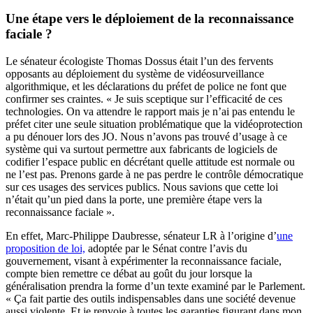
Une étape vers le déploiement de la reconnaissance
faciale ?
Le sénateur écologiste Thomas Dossus était l’un des fervents
opposants au déploiement du système de vidéosurveillance
algorithmique, et les déclarations du préfet de police ne font que
confirmer ses craintes. « Je suis sceptique sur l’efficacité de ces
technologies. On va attendre le rapport mais je n’ai pas entendu le
préfet citer une seule situation problématique que la vidéoprotection
a pu dénouer lors des JO. Nous n’avons pas trouvé d’usage à ce
système qui va surtout permettre aux fabricants de logiciels de
codifier l’espace public en décrétant quelle attitude est normale ou
ne l’est pas. Prenons garde à ne pas perdre le contrôle démocratique
sur ces usages des services publics. Nous savions que cette loi
n’était qu’un pied dans la porte, une première étape vers la
reconnaissance faciale ».
En effet, Marc-Philippe Daubresse, sénateur LR à l’origine d’
une
proposition de loi,
adoptée par le Sénat contre l’avis du
gouvernement, visant à expérimenter la reconnaissance faciale,
compte bien remettre ce débat au goût du jour lorsque la
généralisation prendra la forme d’un texte examiné par le Parlement.
« Ça fait partie des outils indispensables dans une société devenue
aussi violente. Et je renvoie à toutes les garanties figurant dans mon