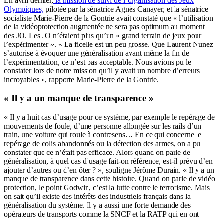
En avril dernier,
la mission de suivi de l’organisation des Jeux
Olympiques,
pilotée par la sénatrice Agnès Canayer, et la sénatrice
socialiste Marie-Pierre de la Gontrie avait constaté que « l’utilisation
de la vidéoprotection augmentée ne sera pas optimum au moment
des JO. Les JO n’étaient plus qu’un « grand terrain de jeux pour
l’expérimenter ». « La ficelle est un peu grosse. Que Laurent Nunez
s’autorise à évoquer une généralisation avant même la fin de
l’expérimentation, ce n’est pas acceptable. Nous avions pu le
constater lors de notre mission qu’il y avait un nombre d’erreurs
incroyables », rapporte Marie-Pierre de la Gontrie.
« Il y a un manque de transparence »
« Il y a huit cas d’usage pour ce système, par exemple le repérage de
mouvements de foule, d’une personne allongée sur les rails d’un
train, une voiture qui roule à contresens… En ce qui concerne le
repérage de colis abandonnés ou la détection des armes, on a pu
constater que ce n’était pas efficace. Alors quand on parle de
généralisation, à quel cas d’usage fait-on référence, est-il prévu d’en
ajouter d’autres ou d’en ôter ? », souligne Jérôme Durain. « Il y a un
manque de transparence dans cette histoire. Quand on parle de vidéo
protection, le point Godwin, c’est la lutte contre le terrorisme. Mais
on sait qu’il existe des intérêts des industriels français dans la
généralisation du système. Il y a aussi une forte demande des
opérateurs de transports comme la SNCF et la RATP qui en ont