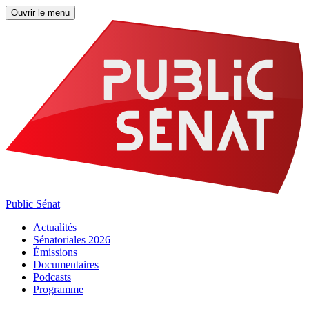
Ouvrir le menu
Public Sénat
Actualités
Sénatoriales 2026
Émissions
Documentaires
Podcasts
Programme