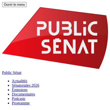
Ouvrir le menu
Public Sénat
Actualités
Sénatoriales 2026
Émissions
Documentaires
Podcasts
Programme