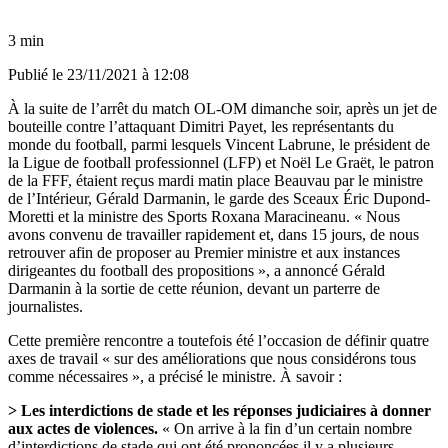
3 min
Publié le
23/11/2021 à 12:08
À la suite de l’arrêt du match OL-OM dimanche soir, après un jet de
bouteille contre l’attaquant Dimitri Payet, les représentants du
monde du football, parmi lesquels Vincent Labrune, le président de
la Ligue de football professionnel (LFP) et Noël Le Graët, le patron
de la FFF, étaient reçus mardi matin place Beauvau par le ministre
de l’Intérieur, Gérald Darmanin, le garde des Sceaux Éric Dupond-
Moretti et la ministre des Sports Roxana Maracineanu. « Nous
avons convenu de travailler rapidement et, dans 15 jours, de nous
retrouver afin de proposer au Premier ministre et aux instances
dirigeantes du football des propositions », a annoncé Gérald
Darmanin à la sortie de cette réunion, devant un parterre de
journalistes.
Cette première rencontre a toutefois été l’occasion de définir quatre
axes de travail « sur des améliorations que nous considérons tous
comme nécessaires », a précisé le ministre. À savoir :
> Les interdictions de stade et les réponses judiciaires à donner
aux actes de violences.
« On arrive à la fin d’un certain nombre
d’interdictions de stade qui ont été prononcées il y a plusieurs