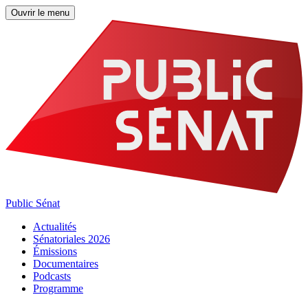
Ouvrir le menu
Public Sénat
Actualités
Sénatoriales 2026
Émissions
Documentaires
Podcasts
Programme