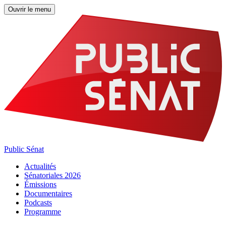
Ouvrir le menu
Public Sénat
Actualités
Sénatoriales 2026
Émissions
Documentaires
Podcasts
Programme