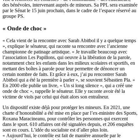
des bénévoles, intervenant auprès de mineurs. Sa PPL sera examinée
par le Sénat le 15 juin prochain, dans le cadre de l’espace réservé au
groupe PS.
« Onde de choc »
« Cela vient de la rencontre avec Sarah Abitbol il y a quelque temps
», explique le sénateur, qui raconte sa rencontre avec l’ancienne
championne de patinage artistique. « Je travaille beaucoup avec
l’association Les Papillons, qui oeuvre à la libération de la parole,
notamment chez les enfants dans les milieux scolaires et sportifs, en
mettant des boîtes à parole pour leur permettre de dénoncer un
certain nombre de faits. Et grâce à eux, j’ai pu rencontrer Sarah
Abitbol qui a été la première à parler », se souvient Sébastien Pla. «
En 2000 elle publie un livre, « Un si long silence », qui a créé une
onde de choc », rappelle le sénateur. Elle y raconte avoir été la
victime de viols par celui qui était alors son entraîneur.
Un dispositif existe déjà pour protéger les mineurs. En 2021, une
charte d’honorabilité a été mise en place par l’ex-ministre des Sports,
Roxana Maracineanu, pour contrôler les personnes qui exercent
dans le sport. 610 affaires ont été signalées depuis, et 206 enquêtes
sont en cours. L’idée du socialiste est d’aller plus loin.
« Aujourd’hui, le contrôle est fait de manière annuelle par le