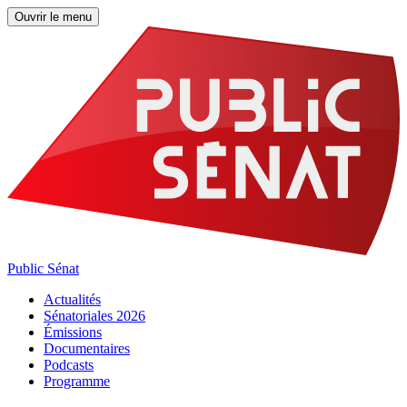
Ouvrir le menu
Public Sénat
Actualités
Sénatoriales 2026
Émissions
Documentaires
Podcasts
Programme