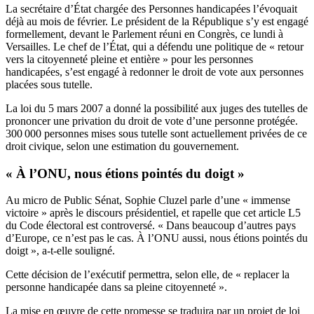
La secrétaire d’État chargée des Personnes handicapées l’évoquait
déjà
au mois de février
. Le président de la République s’y est engagé
formellement, devant le Parlement réuni en Congrès, ce lundi à
Versailles. Le chef de l’État, qui a défendu une politique de « retour
vers la citoyenneté pleine et entière » pour les personnes
handicapées, s’est engagé à redonner le droit de vote aux personnes
placées sous tutelle.
La
loi du 5 mars 2007
a donné la possibilité aux juges des tutelles de
prononcer une privation du droit de vote d’une personne protégée.
300 000 personnes mises sous tutelle sont actuellement privées de ce
droit civique, selon une estimation du gouvernement.
« À l’ONU, nous étions pointés du doigt »
Au micro de Public Sénat, Sophie Cluzel parle d’une « immense
victoire » après le discours présidentiel, et rapelle que cet
article L5
du Code électoral
est controversé. « Dans beaucoup d’autres pays
d’Europe, ce n’est pas le cas. À l’ONU aussi, nous étions pointés du
doigt », a-t-elle souligné.
Cette décision de l’exécutif permettra, selon elle, de « replacer la
personne handicapée dans sa pleine citoyenneté ».
La mise en œuvre de cette promesse se traduira par un projet de loi