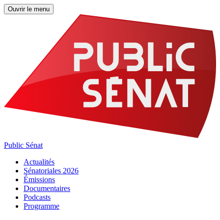
Ouvrir le menu
Public Sénat
Actualités
Sénatoriales 2026
Émissions
Documentaires
Podcasts
Programme