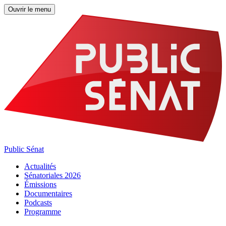
Ouvrir le menu
Public Sénat
Actualités
Sénatoriales 2026
Émissions
Documentaires
Podcasts
Programme