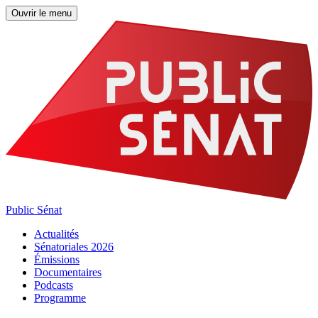
Ouvrir le menu
Public Sénat
Actualités
Sénatoriales 2026
Émissions
Documentaires
Podcasts
Programme