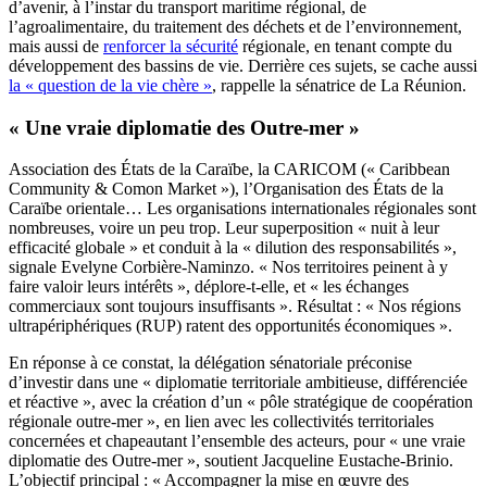
d’avenir, à l’instar du transport maritime régional, de
l’agroalimentaire, du traitement des déchets et de l’environnement,
mais aussi de
renforcer la sécurité
régionale, en tenant compte du
développement des bassins de vie. Derrière ces sujets, se cache aussi
la « question de la vie chère »
, rappelle la sénatrice de La Réunion.
« Une vraie diplomatie des Outre-mer »
Association des États de la Caraïbe, la CARICOM (« Caribbean
Community & Comon Market »), l’Organisation des États de la
Caraïbe orientale… Les organisations internationales régionales sont
nombreuses, voire un peu trop. Leur superposition « nuit à leur
efficacité globale » et conduit à la « dilution des responsabilités »,
signale Evelyne Corbière-Naminzo. « Nos territoires peinent à y
faire valoir leurs intérêts », déplore-t-elle, et « les échanges
commerciaux sont toujours insuffisants ». Résultat : « Nos régions
ultrapériphériques (RUP) ratent des opportunités économiques ».
En réponse à ce constat, la délégation sénatoriale préconise
d’investir dans une « diplomatie territoriale ambitieuse, différenciée
et réactive », avec la création d’un « pôle stratégique de coopération
régionale outre-mer », en lien avec les collectivités territoriales
concernées et chapeautant l’ensemble des acteurs, pour « une vraie
diplomatie des Outre-mer », soutient Jacqueline Eustache-Brinio.
L’objectif principal : « Accompagner la mise en œuvre des