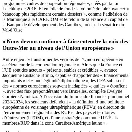
programmes-cadres de coopération régionale », créés par la loi
Letchimy de 2016. Et en toile de fond : la volonté de faire avancer «
beaucoup plus rapidement certains dossiers », comme l’adhésion de
la Martinique à la CARICOM et le retour de la France au capital de
la Banque de développement des Caraïbes, précise la sénatrice du
Val-d’Oise.
« Nous devons continuer à faire entendre la voix des
Outre-Mer au niveau de l’Union européenne »
Autre enjeu : « transformer les verrous de l’Union européenne en
accélérateur de la coopération régionale ». Alors que la France et
l’UE sont des acteurs « présents, stables et crédibles », avance
Jacqueline Eustache-Brinio, capables d’apporter des « financements
importants » et « une légitimité diplomatique », les CFA subissent
des « normes européennes souvent inadaptées », qui les « étouffent
», avec des flux prépondérants vers Bruxelles, complète Evelyne
Corbière-Naminzo. A l’occasion du futur cadre financier pluriannuel
2028-2034, les sénateurs défendent « la définition d’une politique
européenne de voisinage ultrapériphérique (PEVu) en direction de
l’environnement régional » des RUP et des pays et territoires
d’Outre-mer (PTOM), et d’une « stratégie commune UE/États
membres/RUP dans la zone Caraïbes/Amérique latine ».