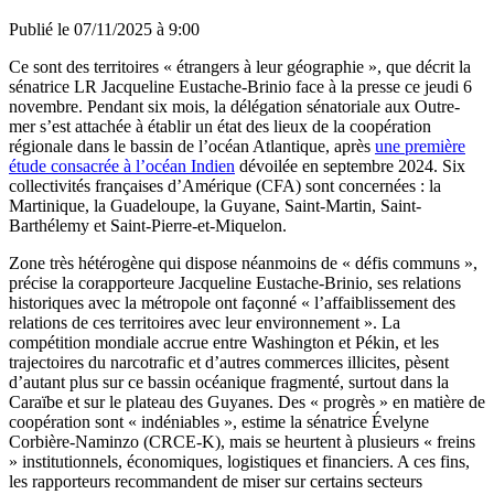
Publié le
07/11/2025 à 9:00
Ce sont des territoires « étrangers à leur géographie », que décrit la
sénatrice LR Jacqueline Eustache-Brinio face à la presse ce jeudi 6
novembre. Pendant six mois, la délégation sénatoriale aux Outre-
mer s’est attachée à établir un état des lieux de la coopération
régionale dans le bassin de l’océan Atlantique, après
une première
étude consacrée à l’océan Indien
dévoilée en septembre 2024. Six
collectivités françaises d’Amérique (CFA) sont concernées : la
Martinique, la Guadeloupe, la Guyane, Saint-Martin, Saint-
Barthélemy et Saint-Pierre-et-Miquelon.
Zone très hétérogène qui dispose néanmoins de « défis communs »,
précise la corapporteure Jacqueline Eustache-Brinio, ses relations
historiques avec la métropole ont façonné « l’affaiblissement des
relations de ces territoires avec leur environnement ». La
compétition mondiale accrue entre Washington et Pékin, et les
trajectoires du narcotrafic et d’autres commerces illicites, pèsent
d’autant plus sur ce bassin océanique fragmenté, surtout dans la
Caraïbe et sur le plateau des Guyanes. Des « progrès » en matière de
coopération sont « indéniables », estime la sénatrice Évelyne
Corbière-Naminzo (CRCE-K), mais se heurtent à plusieurs « freins
» institutionnels, économiques, logistiques et financiers. A ces fins,
les rapporteurs recommandent de miser sur certains secteurs