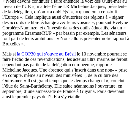
« Nous devons continuer à faire entendre la voix des Outre-mer au
niveau de l’UE », martèle l’élue LR Micheline Jacques, présidente
de la délégation, qu’on « a oublié[s] », « quand on a construit
l’Europe ». Cela implique aussi d’autoriser ces régions à « signer
des accords de libre-échange avec leurs voisins », poursuit Evelyne
Corbière-Naminzo, et d’investir dans des outils éducatifs, via un «
programme Erasmus/RUP » par bassin par exemple. Les sénateurs
font part de leurs ambitions : « Nous allons présenter notre rapport à
Bruxelles ».
Mais si
la COP30 qui s’ouvre au Brésil
le 10 novembre pourrait se
faire l’écho de ces revendications, les acteurs ultra-marins ne feront
cependant pas partie de la délégation européenne, rapporte
Micheline Jacques. Une absence qui s’inscrit dans une non- « prise
en compte, même au niveau des ministères », de la culture des
Outre-mer. « Il est grand temps que les temps changent », conclut
l’élue de Saint-Barthélemy. Elle salue néanmoins l’ouverture, en
septembre, d’une ambassade de France à Guyana, Paris devenant
ainsi le premier pays de l’UE à s’y établir.