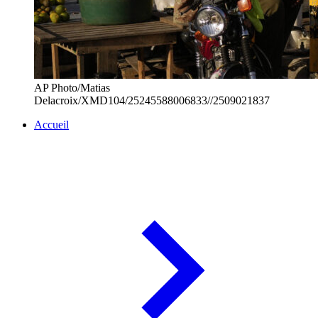
AP Photo/Matias
Delacroix/XMD104/25245588006833//2509021837
Accueil