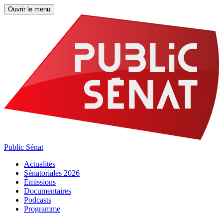
Ouvrir le menu
Public Sénat
Actualités
Sénatoriales 2026
Émissions
Documentaires
Podcasts
Programme