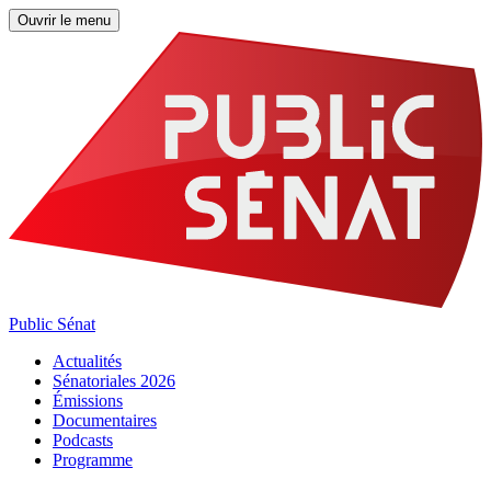
Ouvrir le menu
Public Sénat
Actualités
Sénatoriales 2026
Émissions
Documentaires
Podcasts
Programme