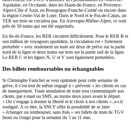
Aquitaine, en Occitanie, dans les Hauts-de-France, en Provence-
Alpes-Côte d’Azur, en Bourgogne-Franche-Comté ou encore dans
la région Centre-Val de Loire. Dans le Nord et le Pas-de-Calais, un
TER sur trois ne circulera pas. En Auvergne-Rhône-Alpes, ce sont
près de 50 trains qui ont été supprimés.
En Ile-de-France, les RER circulent difficilement. Pour le RER B et
son million de voyageurs quotidien, la circulation est « fortement
perturbée » avec seulement un train sur deux de prévu sur la partie
nord de la ligne et deux trains sur trois sur la partie sud de la ligne.
Le RER C et les lignes N, U et V sont également perturbées.
Des billets remboursables ou échangeables
Si Christophe Fanichet se veut optimiste pour cette semaine de
grève, il s’est tout de même engagé à « prévenir » les clients en cas
de manquement. Toute annulation de train sera communiquée aux
clients, par e-mail ou SMS, au moins deux jours avant le départ.
« On s’engage à donner la liberté et le choix à nos clients », a-t-il
souligné. A ce titre, la SNCF offre la possibilité de se faire
« échanger ou rembourser, sans frais » ses billets de train de TGV
Inoui ou Ouigo pour la semaine du 5 au 11 mai.