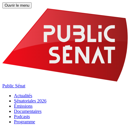
Ouvrir le menu
Public Sénat
Actualités
Sénatoriales 2026
Émissions
Documentaires
Podcasts
Programme