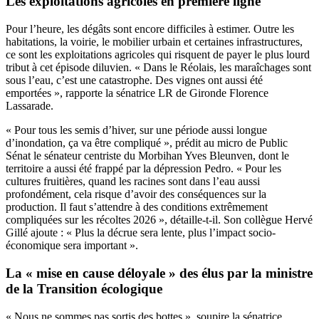
Les exploitations agricoles en première ligne
Pour l’heure, les dégâts sont encore difficiles à estimer. Outre les
habitations, la voirie, le mobilier urbain et certaines infrastructures,
ce sont les exploitations agricoles qui risquent de payer le plus lourd
tribut à cet épisode diluvien. « Dans le Réolais, les maraîchages sont
sous l’eau, c’est une catastrophe. Des vignes ont aussi été
emportées », rapporte la sénatrice LR de Gironde Florence
Lassarade.
« Pour tous les semis d’hiver, sur une période aussi longue
d’inondation, ça va être compliqué », prédit au micro de Public
Sénat le sénateur centriste du Morbihan Yves Bleunven, dont le
territoire a aussi été frappé par la dépression Pedro. « Pour les
cultures fruitières, quand les racines sont dans l’eau aussi
profondément, cela risque d’avoir des conséquences sur la
production. Il faut s’attendre à des conditions extrêmement
compliquées sur les récoltes 2026 », détaille-t-il. Son collègue Hervé
Gillé ajoute : « Plus la décrue sera lente, plus l’impact socio-
économique sera important ».
La « mise en cause déloyale » des élus par la ministre
de la Transition écologique
« Nous ne sommes pas sortis des bottes », soupire la sénatrice