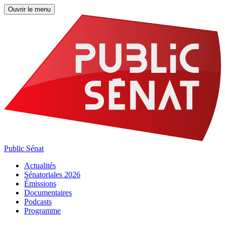
Ouvrir le menu
Public Sénat
Actualités
Sénatoriales 2026
Émissions
Documentaires
Podcasts
Programme