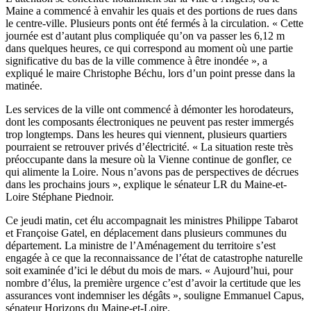
Maine a commencé à envahir les quais et des portions de rues dans
le centre-ville. Plusieurs ponts ont été fermés à la circulation. « Cette
journée est d’autant plus compliquée qu’on va passer les 6,12 m
dans quelques heures, ce qui correspond au moment où une partie
significative du bas de la ville commence à être inondée », a
expliqué le maire Christophe Béchu, lors d’un point presse dans la
matinée.
Les services de la ville ont commencé à démonter les horodateurs,
dont les composants électroniques ne peuvent pas rester immergés
trop longtemps. Dans les heures qui viennent, plusieurs quartiers
pourraient se retrouver privés d’électricité. « La situation reste très
préoccupante dans la mesure où la Vienne continue de gonfler, ce
qui alimente la Loire. Nous n’avons pas de perspectives de décrues
dans les prochains jours », explique le sénateur LR du Maine-et-
Loire Stéphane Piednoir.
Ce jeudi matin, cet élu accompagnait les ministres Philippe Tabarot
et Françoise Gatel, en déplacement dans plusieurs communes du
département. La ministre de l’Aménagement du territoire s’est
engagée à ce que la reconnaissance de l’état de catastrophe naturelle
soit examinée d’ici le début du mois de mars. « Aujourd’hui, pour
nombre d’élus, la première urgence c’est d’avoir la certitude que les
assurances vont indemniser les dégâts », souligne Emmanuel Capus,
sénateur Horizons du Maine-et-Loire.