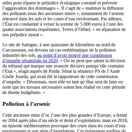
utiles pour réparer le préjudice écologique constaté et prévenir
l’aggravation des dommages ». Il s’agit de « maitriser la diffusion
des polluants issus des anciennes mines », notamment de l’arsenic
retrouvé dans les sols et les cours d’eau environnant. Par ailleurs,
l’État est condamné à verser la somme de 5 000 euros à l’une des
quatre associations requérantes, Terres d’Orbiel, « en réparation de
son préjudice moral ».
Le site de Salsigne, à une quinzaine de kilomètres au nord de
Carcassonne, est devenu un cas emblématique de la pollution
industriel des sols,
au point d’avoir motivé une commission
d’enquête sénatoriale en 2020
. « On ne peut que saluer la décision
du tribunal qui marque une avancée décisive puisqu’elle contraint
l’Etat », réagit auprès de Public Sénat la sénatrice PS de l’Aude
Gisèle Jourda, qui avait été la rapporteure de cette commission
d’enquête. « Désormais, mon rôle en tant qu’élue sera de faire en
sorte que les travaux nécessaires soient ben réalisé en cette période
de disette budgétaire. »
Pollution à l’arsenic
Cette ancienne mine d’or, l’une des plus grandes d’Europe, a fermé
en 2004 après plus d’un siècle et demi d’exploitation, mais en 2018,
un épisode méditerranéen provoque des crues dans les cours d’eau
environnants et une série d’inondations. Cet événement soulève de