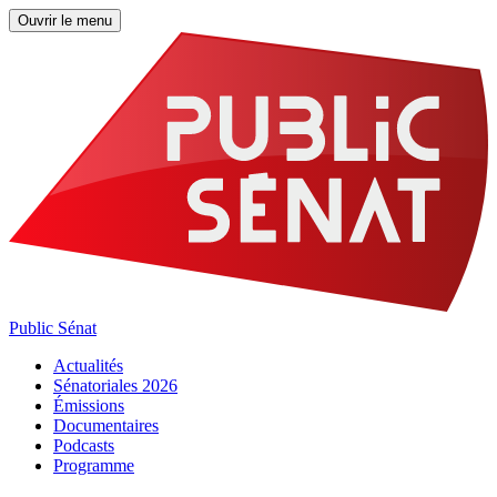
Ouvrir le menu
Public Sénat
Actualités
Sénatoriales 2026
Émissions
Documentaires
Podcasts
Programme