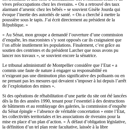
vives préoccupations chez les riverains. « On a retrouvé des taux
alarmant d’arsenic chez les bébés » se souvient Gisèle Jourda qui
évoque l’inertie des autorités de santé. « On a cherché à mettre la
poussière sous le tapis. J’ai écrit directement au président de la
République. »
« Au Sénat, mon groupe a demandé l’ouverture d’une commission
d’enquête, les macronistes s’y sont opposés car ils craignaient que
l’on affole inutilement les populations. Finalement, c’est grâce au
soutien des centristes et du président Larcher que nous avons pu
lancer nos travaux », se souvient encore la sénatrice.
Le tribunal administratif de Montpellier considère que l’Etat « a
commis une faute de nature à engager sa responsabilité en
n’exigeant pas une diminution plus significative des polluants ou en
ne prenant pas les mesures qui devaient s’imposer à lui depuis l’arrêt
de l’exploitation des mines ».
Si des opérations de réhabilitation d’une partie du site ont été lancées
dès la fin des années 1990, tenant pour l’essentiel à des destructions
de bâtiments et au remblayage des galeries, la commission d’enquête
du Sénat épingle « l’absence de véritable concertation » entre l’État,
les collectivités territoriales et les associations de riverains pour la
mise en place d’un plan d’action. « À défaut d’obligation législative,
la définition d’un tel plan reste facultative, laissée à la libre