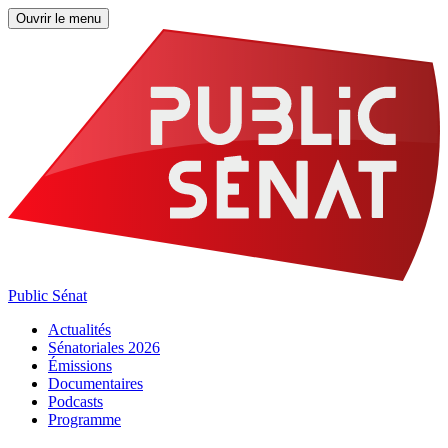
Ouvrir le menu
Public Sénat
Actualités
Sénatoriales 2026
Émissions
Documentaires
Podcasts
Programme