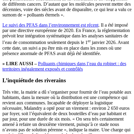
de différents cancers. D’autant que les molécules peuvent mettre des
décennies, voire des siècles avant de disparaître, ce qui leur a valu ce
surnom de « polluants éternels ».
Le suivi des PFAS dans l’environnement est récent
. Il a été imposé
par une directive européenne de 2020. En France, la réglementation
prévoit leur intégration systématique dans les analyses sanitaires de
er
l’eau de consommation seulement depuis le 1
janvier 2026. Avant
cette date, un suivi a pu être mis en place dans les zones où une
présence anormale de PFAS avait déjà été identifiée.
» LIRE AUSSI –
Polluants chimiques dans l’eau du robinet : des
territoires inégalement exposés et contrôlés
L’inquiétude des riverains
Très vite, la mairie a dû s’organiser pour fournir de l’eau potable aux
habitants, dans la mesure où la distribution est une compétence qui
revient aux communes. Incapable de déployer la logistique
nécessaire, Malandry a opté pour un virement : environ 2 650 euros
par foyer, soit l’équivalent de deux bouteilles d’eau par habitant et
par jour, pour une durée de six mois. « On sera très certainement
amené à refaire un deuxième virement, puisqu’à ce stade nous
n’avons pas de solution pérenne », indique la maire. Une charge qui