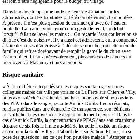
est loin d’être négligeable pour le budget du village.
Dans le même temps, une onde de peur s’est abattue sur les
administrés, dont les habitudes ont été complètement chamboulées.
À présent, il n’est plus question de cuisiner qu’avec de l’eau en
bouteille. La maire avoue avoir eu un geste de recul, au début,
lorsqu’il fallait se laver les mains : « On regarde l’eau couler et on se
dit que c’est du poison ». Il y a aussi cet adolescent, qui a commencé
à faire des crises d’angoisse à l’idée de se doucher, ou cette mère de
famille qui refuse dorénavant de remplir la gamelle du chien avec
l’eau robinet. Et puis, nécessairement, plusieurs cas de cancers qui
interrogent, à Malandry et aux alentours.
Risque sanitaire
« À force d’être interpellés sur les risques sanitaires, avec mes
collègues maires des villages voisins de La Ferté-sur-Chiers et Villy,
nous avons décidé de faire des analyses pour savoir si nous avions
des PFAS dans le sang », raconte Annick Dufils. Leurs résultats,
rendus publics dans une démarche de transparence, sont édifiants :
tous affichent des niveaux « exceptionnellement élevés ». Dans le
cas d’Annick Dufils, la concentration de PFAS dans son organisme
dépasse de six fois la limite au-delà de laquelle il existe un risque
accru pour la santé. « Il y a d’abord de la sidération. Et puis, on se
pose des questions : est-ce que l’on peut être malade ? Attraper un