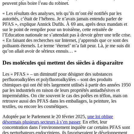
peuvent plus boire l’eau du robinet.
« Les résultats des analyses, tels qu’ils m’ont été notifiés par les
autorités, c’était de l’hébreu. Je n’avais jamais entendu parler de
PFAS », explique Annick Dufils. À 69 ans, après deux mandats et
sur le point de rempiler pour un troisième, cette retraitée de
l’Education nationale ne s’attendait pas à devoir gérer une telle crise.
« En faisant des recherches sur Internet, j’apprends que ce sont des
polluants éternels. Le terme ‘éternel’ m’a fait peur. Là, je me suis dit
qu’on allait avoir de sérieux ennuis… »
Des molécules qui mettent des siècles à disparaître
Les « PFAS » – un diminutif pour désigner des substances
perfluoroalkylées et polyfluoroalkylées – sont des produits
chimiques qui ont été très largement utilisés à partir des années 1950
par les industriels en raison de leurs propriétés antiadhésives et
imperméables. On cite souvent le cas des poêles en téflon, mais on
retrouve aussi des PFAS dans les emballages, la peinture, les
textiles, ou encore les cosmétiques.
Adoptée par le Parlement le 20 février 2025,
une loi oblige
désormais plusieurs secteurs à s’en passer
. En effet, leur
concentration dans l’environnement inquiète car certains PFAS sont
des perturbateurs endocriniens, ils favoriseraient le développement