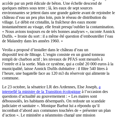
accède par un petit édicule de béton. Une échelle descend de
quelques mètres sous terre ; là, les eaux de sept sources
environnantes se jettent dans une grande galerie avant de rejoindre le
château d’eau un peu plus loin, puis le réseau de distribution du
village. Le débit est cristallin, la fraîcheur des eaux monte
instantanément au visage, elle ferait presqu’oublier la contamination.
« Nous avions toujours eu de très bonnes analyses », raconte Annick
Dufils. « Ironie du sort : il a même été question d’embouteiller l’eau
de Malandry dans les années 1960. »
Veolia a proposé d’installer dans le château d’eau un
dispositif test de filtrage. L’engin consiste en un grand tonneau
rempli de charbon actif ; les niveaux de PFAS sont mesurés à
l’entrée et à la sortie. Mais ce système, qui a coûté 20 000 euros à la
municipalité, laisse Annick Dufils dubitative : il filtre 540 litres à
l’heure, une bagatelle face au 120 m3 du réservoir qui alimente la
commune.
Le 23 octobre, la sénatrice LR des Ardennes, Else Joseph,
a
interpellé la ministre de la Transition écologique
à l’occasion des
questions d’actualité au gouvernement : « Les maires sont
déboussolés, les habitants désemparés. On redoute un scandale
judiciaire et sanitaire ». Monique Barbut lui a répondu qu’il
incombait d’abord aux communes touchées de « présenter un plan
d’action ». Le ministère a néanmoins chargé une mission