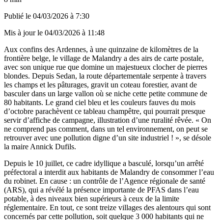
Publié le
04/03/2026 à 7:30
Mis à jour le
04/03/2026 à 11:48
Aux confins des Ardennes, à une quinzaine de kilomètres de la
frontière belge, le village de Malandry a des airs de carte postale,
avec son unique rue que domine un majestueux clocher de pierres
blondes. Depuis Sedan, la route départementale serpente à travers
les champs et les pâturages, gravit un coteau forestier, avant de
basculer dans un large vallon où se niche cette petite commune de
80 habitants. Le grand ciel bleu et les couleurs fauves du mois
d’octobre parachèvent ce tableau champêtre, qui pourrait presque
servir d’affiche de campagne, illustration d’une ruralité rêvée. « On
ne comprend pas comment, dans un tel environnement, on peut se
retrouver avec une pollution digne d’un site industriel ! », se désole
la maire Annick Dufils.
Depuis le 10 juillet, ce cadre idyllique a basculé, lorsqu’un arrêté
préfectoral a interdit aux habitants de Malandry de consommer l’eau
du robinet. En cause : un contrôle de l’Agence régionale de santé
(ARS), qui a révélé la présence importante de PFAS dans l’eau
potable, à des niveaux bien supérieurs à ceux de la limite
réglementaire. En tout, ce sont treize villages des alentours qui sont
concernés par cette pollution, soit quelque 3 000 habitants qui ne