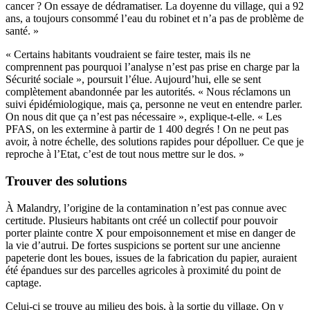
cancer ? On essaye de dédramatiser. La doyenne du village, qui a 92
ans, a toujours consommé l’eau du robinet et n’a pas de problème de
santé. »
« Certains habitants voudraient se faire tester, mais ils ne
comprennent pas pourquoi l’analyse n’est pas prise en charge par la
Sécurité sociale », poursuit l’élue. Aujourd’hui, elle se sent
complètement abandonnée par les autorités. « Nous réclamons un
suivi épidémiologique, mais ça, personne ne veut en entendre parler.
On nous dit que ça n’est pas nécessaire », explique-t-elle. « Les
PFAS, on les extermine à partir de 1 400 degrés ! On ne peut pas
avoir, à notre échelle, des solutions rapides pour dépolluer. Ce que je
reproche à l’Etat, c’est de tout nous mettre sur le dos. »
Trouver des solutions
À Malandry, l’origine de la contamination n’est pas connue avec
certitude. Plusieurs habitants ont créé un collectif pour pouvoir
porter plainte contre X pour empoisonnement et mise en danger de
la vie d’autrui. De fortes suspicions se portent sur une ancienne
papeterie dont les boues, issues de la fabrication du papier, auraient
été épandues sur des parcelles agricoles à proximité du point de
captage.
Celui-ci se trouve au milieu des bois, à la sortie du village. On y