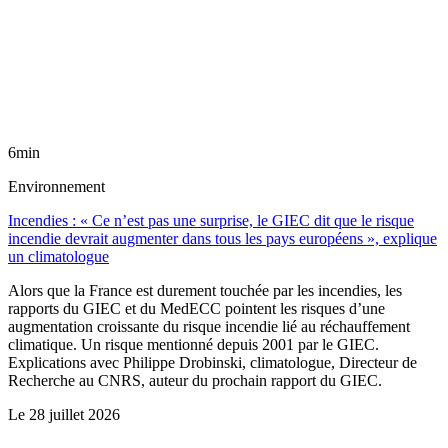
6min
Environnement
Incendies : « Ce n’est pas une surprise, le GIEC dit que le risque
incendie devrait augmenter dans tous les pays européens », explique
un climatologue
Alors que la France est durement touchée par les incendies, les
rapports du GIEC et du MedECC pointent les risques d’une
augmentation croissante du risque incendie lié au réchauffement
climatique. Un risque mentionné depuis 2001 par le GIEC.
Explications avec Philippe Drobinski, climatologue, Directeur de
Recherche au CNRS, auteur du prochain rapport du GIEC.
Le
28 juillet 2026