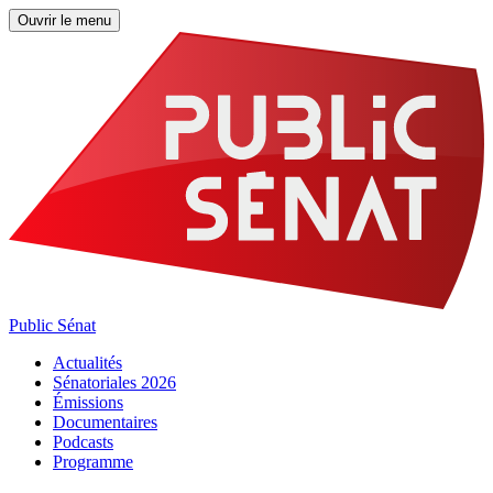
Ouvrir le menu
Public Sénat
Actualités
Sénatoriales 2026
Émissions
Documentaires
Podcasts
Programme