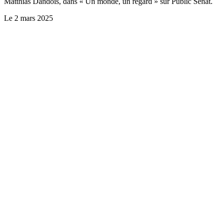
Matthias Dandois, dans « Un monde, un regard » sur Public Sénat.
Le
2 mars 2025