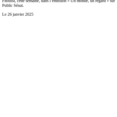
Fitoussi, cette semaine, dans l’émission « Un monde, un regard » sur
Public Sénat.
Le
26 janvier 2025