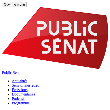
Ouvrir le menu
Public Sénat
Actualités
Sénatoriales 2026
Émissions
Documentaires
Podcasts
Programme