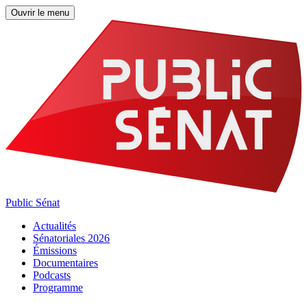
Ouvrir le menu
Public Sénat
Actualités
Sénatoriales 2026
Émissions
Documentaires
Podcasts
Programme