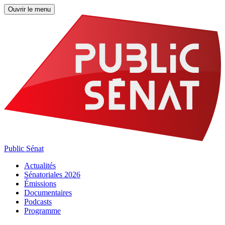
Ouvrir le menu
Public Sénat
Actualités
Sénatoriales 2026
Émissions
Documentaires
Podcasts
Programme