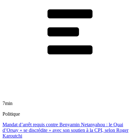
7min
Politique
Mandat d’arrêt requis contre Benyamin Netanyahou : le Quai
d’Orsay « se discrédite » avec son soutien à la CPI, selon Roger
Karoutchi