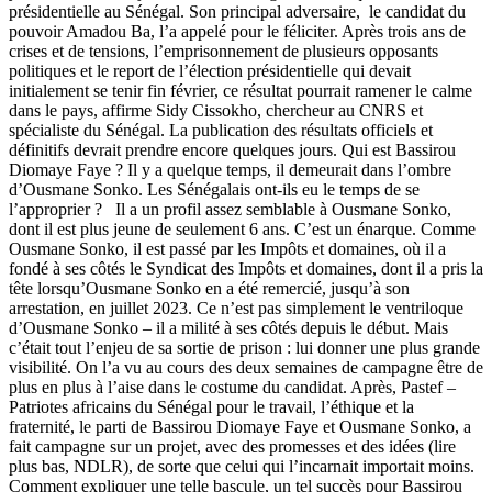
présidentielle au Sénégal. Son principal adversaire, le candidat du
pouvoir Amadou Ba, l’a appelé pour le féliciter. Après trois ans de
crises et de tensions, l’emprisonnement de plusieurs opposants
politiques et le report de l’élection présidentielle qui devait
initialement se tenir fin février, ce résultat pourrait ramener le calme
dans le pays, affirme Sidy Cissokho, chercheur au CNRS et
spécialiste du Sénégal. La publication des résultats officiels et
définitifs devrait prendre encore quelques jours. Qui est Bassirou
Diomaye Faye ? Il y a quelque temps, il demeurait dans l’ombre
d’Ousmane Sonko. Les Sénégalais ont-ils eu le temps de se
l’approprier ? Il a un profil assez semblable à Ousmane Sonko,
dont il est plus jeune de seulement 6 ans. C’est un énarque. Comme
Ousmane Sonko, il est passé par les Impôts et domaines, où il a
fondé à ses côtés le Syndicat des Impôts et domaines, dont il a pris la
tête lorsqu’Ousmane Sonko en a été remercié, jusqu’à son
arrestation, en juillet 2023. Ce n’est pas simplement le ventriloque
d’Ousmane Sonko – il a milité à ses côtés depuis le début. Mais
c’était tout l’enjeu de sa sortie de prison : lui donner une plus grande
visibilité. On l’a vu au cours des deux semaines de campagne être de
plus en plus à l’aise dans le costume du candidat. Après, Pastef –
Patriotes africains du Sénégal pour le travail, l’éthique et la
fraternité, le parti de Bassirou Diomaye Faye et Ousmane Sonko, a
fait campagne sur un projet, avec des promesses et des idées (lire
plus bas, NDLR), de sorte que celui qui l’incarnait importait moins.
Comment expliquer une telle bascule, un tel succès pour Bassirou