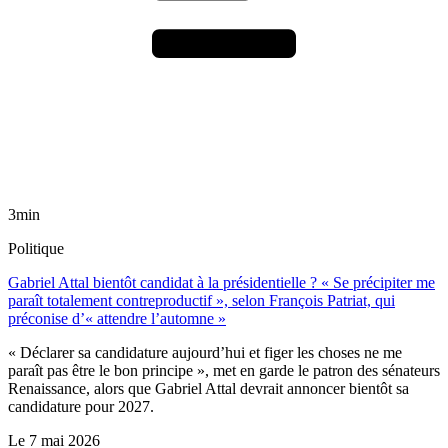
3min
Politique
Gabriel Attal bientôt candidat à la présidentielle ? « Se précipiter me
paraît totalement contreproductif », selon François Patriat, qui
préconise d’« attendre l’automne »
« Déclarer sa candidature aujourd’hui et figer les choses ne me
paraît pas être le bon principe », met en garde le patron des sénateurs
Renaissance, alors que Gabriel Attal devrait annoncer bientôt sa
candidature pour 2027.
Le
7 mai 2026