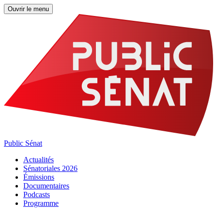
Ouvrir le menu
Public Sénat
Actualités
Sénatoriales 2026
Émissions
Documentaires
Podcasts
Programme