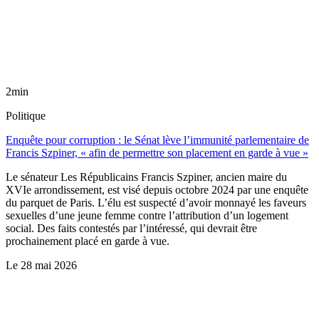
2min
Politique
Enquête pour corruption : le Sénat lève l’immunité parlementaire de
Francis Szpiner, « afin de permettre son placement en garde à vue »
Le sénateur Les Républicains Francis Szpiner, ancien maire du
XVIe arrondissement, est visé depuis octobre 2024 par une enquête
du parquet de Paris. L’élu est suspecté d’avoir monnayé les faveurs
sexuelles d’une jeune femme contre l’attribution d’un logement
social. Des faits contestés par l’intéressé, qui devrait être
prochainement placé en garde à vue.
Le
28 mai 2026