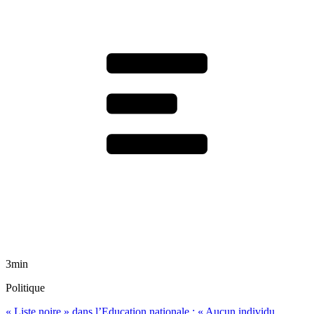
3min
Politique
« Liste noire » dans l’Education nationale : « Aucun individu