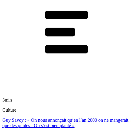
3min
Culture
Guy Savoy : « On nous annonçait qu’en l’an 2000 on ne mangerait
que des pilules ! On s’est bien planté »