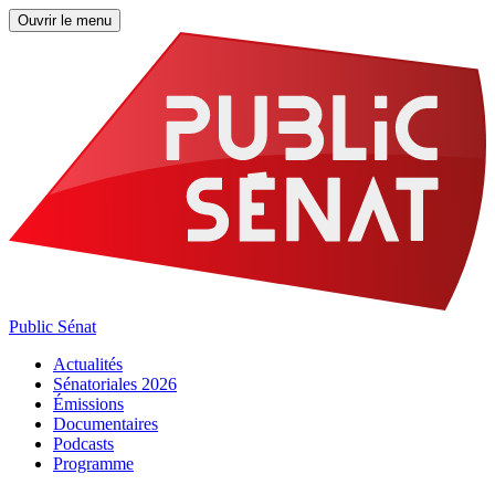
Ouvrir le menu
Public Sénat
Actualités
Sénatoriales 2026
Émissions
Documentaires
Podcasts
Programme