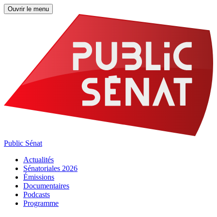
Ouvrir le menu
Public Sénat
Actualités
Sénatoriales 2026
Émissions
Documentaires
Podcasts
Programme