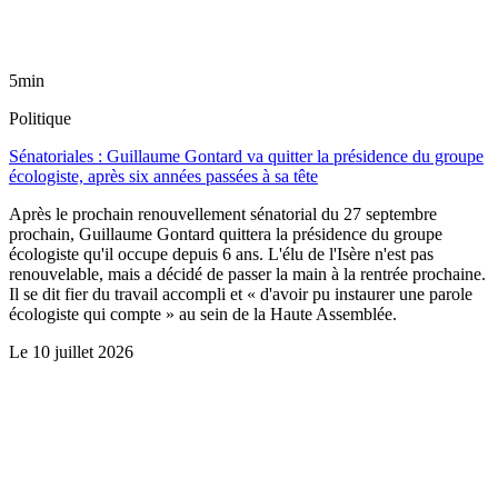
5min
Politique
Sénatoriales : Guillaume Gontard va quitter la présidence du groupe
écologiste, après six années passées à sa tête
Après le prochain renouvellement sénatorial du 27 septembre
prochain, Guillaume Gontard quittera la présidence du groupe
écologiste qu'il occupe depuis 6 ans. L'élu de l'Isère n'est pas
renouvelable, mais a décidé de passer la main à la rentrée prochaine.
Il se dit fier du travail accompli et « d'avoir pu instaurer une parole
écologiste qui compte » au sein de la Haute Assemblée.
Le
10 juillet 2026