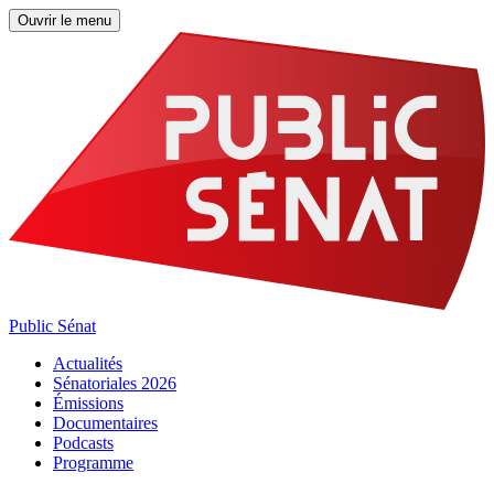
Ouvrir le menu
Public Sénat
Actualités
Sénatoriales 2026
Émissions
Documentaires
Podcasts
Programme