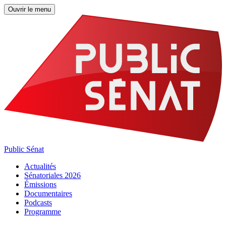
Ouvrir le menu
Public Sénat
Actualités
Sénatoriales 2026
Émissions
Documentaires
Podcasts
Programme