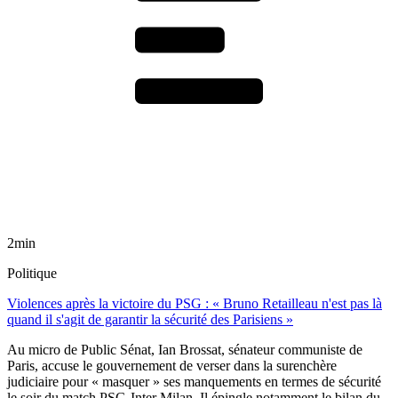
2min
Politique
Violences après la victoire du PSG : « Bruno Retailleau n'est pas là
quand il s'agit de garantir la sécurité des Parisiens »
Au micro de Public Sénat, Ian Brossat, sénateur communiste de
Paris, accuse le gouvernement de verser dans la surenchère
judiciaire pour « masquer » ses manquements en termes de sécurité
le soir du match PSG-Inter Milan. Il épingle notamment le bilan du