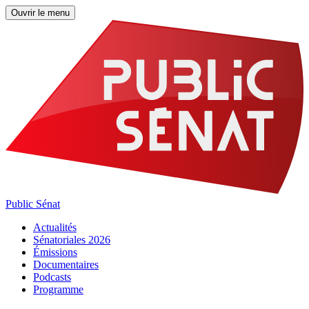
Ouvrir le menu
Public Sénat
Actualités
Sénatoriales 2026
Émissions
Documentaires
Podcasts
Programme