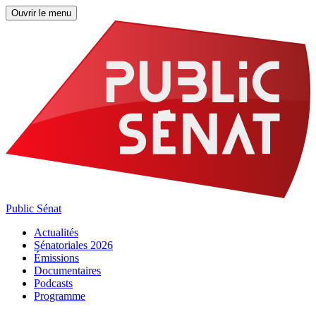
Ouvrir le menu
Public Sénat
Actualités
Sénatoriales 2026
Émissions
Documentaires
Podcasts
Programme