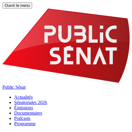
Ouvrir le menu
Public Sénat
Actualités
Sénatoriales 2026
Émissions
Documentaires
Podcasts
Programme