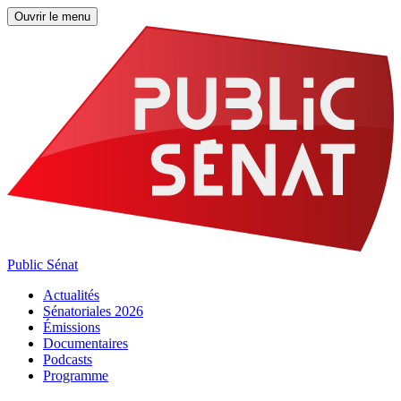
Ouvrir le menu
Public Sénat
Actualités
Sénatoriales 2026
Émissions
Documentaires
Podcasts
Programme