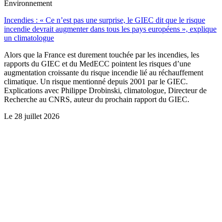
Environnement
Incendies : « Ce n’est pas une surprise, le GIEC dit que le risque
incendie devrait augmenter dans tous les pays européens », explique
un climatologue
Alors que la France est durement touchée par les incendies, les
rapports du GIEC et du MedECC pointent les risques d’une
augmentation croissante du risque incendie lié au réchauffement
climatique. Un risque mentionné depuis 2001 par le GIEC.
Explications avec Philippe Drobinski, climatologue, Directeur de
Recherche au CNRS, auteur du prochain rapport du GIEC.
Le
28 juillet 2026