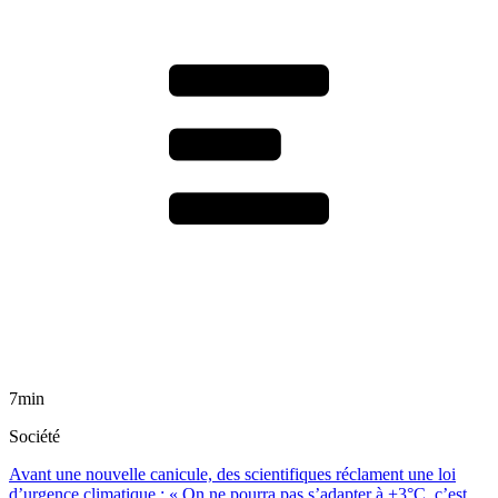
7min
Société
Avant une nouvelle canicule, des scientifiques réclament une loi
d’urgence climatique : « On ne pourra pas s’adapter à +3°C, c’est